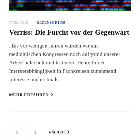
7. MAI 2015
REZENSORIUM
Verriss: Die Furcht vor der Gegenwart
„Bis vor wenigen Jahren wurden wir auf
medizinischen Kongressen noch aufgrund unserer
Arbeit belächelt und kritisiert. Heute findet
Internetabhängigkeit in Fachkreisen zunehmend
Interesse und erstmals …
MEHR ERFAHREN
Seitennummerierung
SEITE
SEITE
1
2
NÄCHSTE