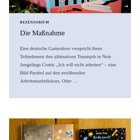
‹
REZENSORIUM
Rezension: „Die
Wiedereinführung der Sanduhr“
Mit seinem neuen Lyrikband kehrt Ex-Hanser-
Verleger Michael Krüger zurück ins Holzhaus am
Starnberger See. Seine Gedichte sind in den
vergangenen fünf Jahren entstanden, in einer …