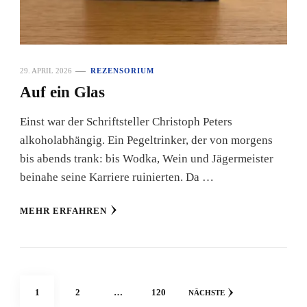
29. APRIL 2026
REZENSORIUM
Auf ein Glas
Einst war der Schriftsteller Christoph Peters
alkoholabhängig. Ein Pegeltrinker, der von morgens
bis abends trank: bis Wodka, Wein und Jägermeister
beinahe seine Karriere ruinierten. Da …
MEHR ERFAHREN
Seitennummerierung
SEITE
SEITE
SEITE
1
2
…
120
NÄCHSTE