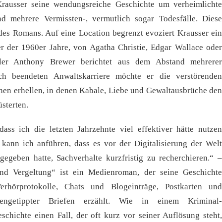
t Krausser seine wendungsreiche Geschichte um verheimlichte
d mehrere Vermissten-, vermutlich sogar Todesfälle. Diese
des Romans. Auf eine Location begrenzt evoziert Krausser ein
er der 1960er Jahre, von Agatha Christie, Edgar Wallace oder
hler Anthony Brewer berichtet aus dem Abstand mehrerer
ich beendeten Anwaltskarriere möchte er die verstörenden
hen erhellen, in denen Kabale, Liebe und Gewaltausbrüche den
sterten.
ass ich die letzten Jahrzehnte viel effektiver hätte nutzen
kann ich anführen, dass es vor der Digitalisierung der Welt
gegeben hatte, Sachverhalte kurzfristig zu recherchieren.“ –
nd Vergeltung“ ist ein Medienroman, der seine Geschichte
Verhörprotokolle, Chats und Blogeinträge, Postkarten und
engetippter Briefen erzählt. Wie in einem Kriminal-
eschichte einen Fall, der oft kurz vor seiner Auflösung steht,