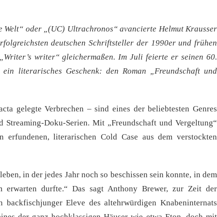
e Welt“ oder „(UC) Ultrachronos“ avancierte Helmut Krausser
rfolgreichsten deutschen Schriftsteller der 1990er und frühen
Writer’s writer“ gleichermaßen. Im Juli feierte er seinen 60.
t ein literarisches Geschenk: den Roman „Freundschaft und
acta gelegte Verbrechen – sind eines der beliebtesten Genres
nd Streaming-Doku-Serien. Mit „Freundschaft und Vergeltung“
en erfundenen, literarischen Cold Case aus dem verstockten
 leben, in der jedes Jahr noch so beschissen sein konnte, in dem
 erwarten durfte.“ Das sagt Anthony Brewer, zur Zeit der
n backfischjunger Eleve des altehrwürdigen Knabeninternats
ines der ganz hochklassigen Häuser wie etwa Eton, doch mit