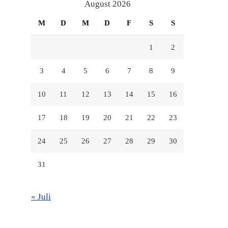
anzeigen
anzeigen
anzeigen
August 2026
M
D
M
D
F
S
S
1
2
3
4
5
6
7
8
9
10
11
12
13
14
15
16
17
18
19
20
21
22
23
24
25
26
27
28
29
30
31
« Juli