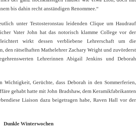
inem bis dahin recht anständigen Renommee.“
eutlich unter Testosteronstau leidenden Clique um Haudrauf
eicher Vater John hat das notorisch klamme College vor der
rleichtert wirkt dessen verbliebene Lehrerschaft um die
on, den rätselhaften Mathelehrer Zachary Wright und zuvörderst
begehrenswerten Lehrerinnen Abigail Jenkins und Deborah
on Wichtigkeit, Gerüchte, dass Deborah in den Sommerferien,
 Affäre gehabt hatte mit John Bradshaw, dem Keramikfabrikanten
ebendiese Liaison dazu beigetragen habe, Raven Hall vor der
Dunkle Winterwochen