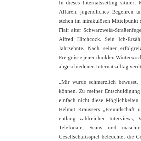
In dieses Internatssetting situier
Affären, jugendliches Begehren un
stehen im mirakulösen Mittelpunkt 
Flair alter Schwarzweiß-Straßenfeg
Alfred Hitchcock. Sein Ich-Erzä
Jahrzehnte. Nach seiner erfolgre
Ereignisse jener dunklen Winterwoc
abgeschiedenen Internatsalltag verdü
„Mir wurde schmerzlich bewusst, d
können. Zu meiner Entschuldigung 
einfach nicht diese Möglichkeiten 
Helmut Kraussers „Freundschaft u
entlang zahlreicher Interviews, 
Telefonate, Scans und maschin
Gesellschaftsspiel beleuchtet die G