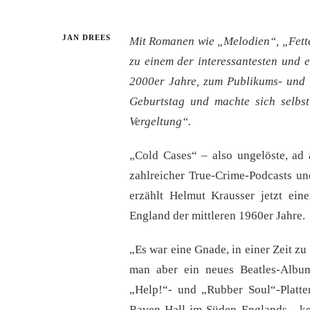
JAN DREES
Mit Romanen wie „Melodien“, „Fett
zu einem der interessantesten und e
2000er Jahre, zum Publikums- und „
Geburtstag und machte sich selbs
Vergeltung“.
„Cold Cases“ – also ungelöste, ad 
zahlreicher True-Crime-Podcasts u
erzählt Helmut Krausser jetzt ein
England der mittleren 1960er Jahre.
„Es war eine Gnade, in einer Zeit zu
man aber ein neues Beatles-Album
„Help!“- und „Rubber Soul“-Platte
Raven Hall im Süden Englands, „ke