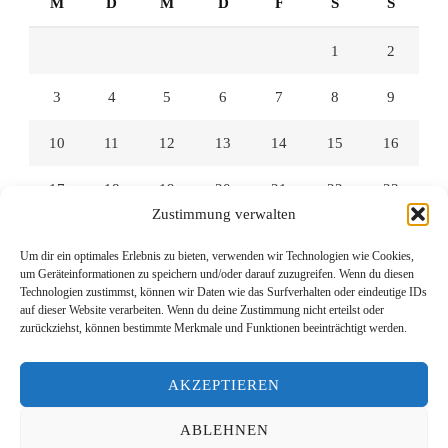
M
D
M
D
F
S
S
1
2
3
4
5
6
7
8
9
10
11
12
13
14
15
16
17
18
19
20
21
22
23
Zustimmung verwalten
24
25
26
27
28
29
30
Um dir ein optimales Erlebnis zu bieten, verwenden wir Technologien wie Cookies,
um Geräteinformationen zu speichern und/oder darauf zuzugreifen. Wenn du diesen
31
Technologien zustimmst, können wir Daten wie das Surfverhalten oder eindeutige IDs
auf dieser Website verarbeiten. Wenn du deine Zustimmung nicht erteilst oder
zurückziehst, können bestimmte Merkmale und Funktionen beeinträchtigt werden.
« Juli
AKZEPTIEREN
ABLEHNEN