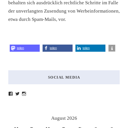
behalten sich ausdrücklich rechtliche Schritte im Falle
der unverlangten Zusendung von Werbeinformationen,
etwa durch Spam-Mails, vor.
teilen
teilen
teilen
SOCIAL MEDIA
Profil
Profil
Profil
von
von
von
lesenmitlinks
lesenmitlinks
lesenmitlinks
auf
auf
auf
Facebook
Twitter
Instagram
anzeigen
anzeigen
anzeigen
August 2026