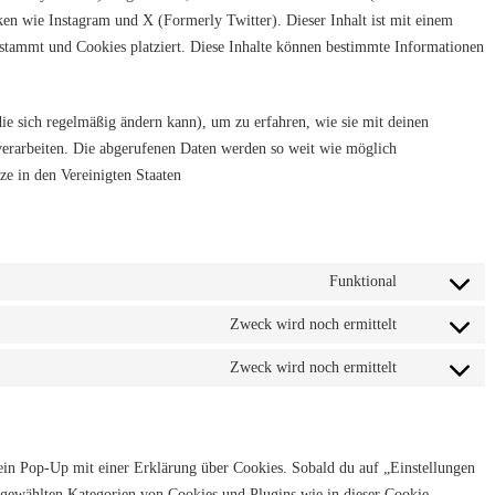
rken wie Instagram und X (Formerly Twitter). Dieser Inhalt ist mit einem
 stammt und Cookies platziert. Diese Inhalte können bestimmte Informationen
die sich regelmäßig ändern kann), um zu erfahren, wie sie mit deinen
 verarbeiten. Die abgerufenen Daten werden so weit wie möglich
ze in den Vereinigten Staaten
Funktional
Consent
to
Zweck wird noch ermittelt
Consent
service
to
Zweck wird noch ermittelt
wordpress
Consent
service
to
twitter
service
sonstiges
 ein Pop-Up mit einer Erklärung über Cookies. Sobald du auf „Einstellungen
ir gewählten Kategorien von Cookies und Plugins wie in dieser Cookie-