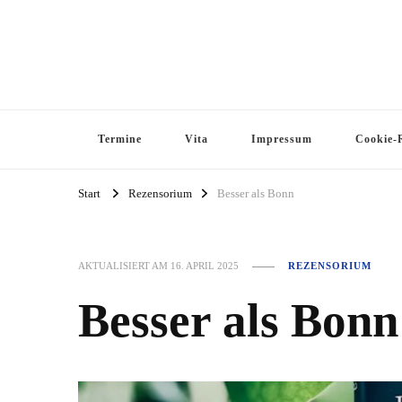
Termine
Vita
Impressum
Cookie-R
Start
Rezensorium
Besser als Bonn
AKTUALISIERT AM
16. APRIL 2025
REZENSORIUM
Besser als Bonn