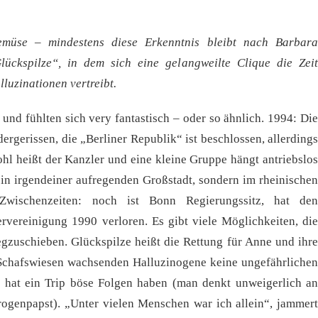
emüse – mindestens diese Erkenntnis bleibt nach Barbara
ckspilze“, in dem sich eine gelangweilte Clique die Zeit
luzinationen vertreibt.
und fühlten sich very fantastisch – oder so ähnlich. 1994: Die
dergerissen, die „Berliner Republik“ ist beschlossen, allerdings
hl heißt der Kanzler und eine kleine Gruppe hängt antriebslos
 in irgendeiner aufregenden Großstadt, sondern im rheinischen
Zwischenzeiten: noch ist Bonn Regierungssitz, hat den
ervereinigung 1990 verloren. Es gibt viele Möglichkeiten, die
egzuschieben. Glückspilze heißt die Rettung für Anne und ihre
 Schafswiesen wachsenden Halluzinogene keine ungefährlichen
“ hat ein Trip böse Folgen haben (man denkt unweigerlich an
rogenpapst). „Unter vielen Menschen war ich allein“, jammert