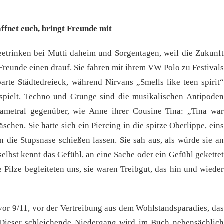
ffnet euch, bringt Freunde mit
etrinken bei Mutti daheim und Sorgentagen, weil die Zukunft
Freunde einen drauf. Sie fahren mit ihrem VW Polo zu Festivals
arte Städtedreieck, während Nirvans „Smells like teen spirit“
pielt. Techno und Grunge sind die musikalischen Antipoden
diametral gegenüber, wie Anne ihrer Cousine Tina: „Tina war
schen. Sie hatte sich ein Piercing in die spitze Oberlippe, eins
 die Stupsnase schießen lassen. Sie sah aus, als würde sie an
elbst kennt das Gefühl, an eine Sache oder ein Gefühl gekettet
e Pilze begleiteten uns, sie waren Treibgut, das hin und wieder
 vor 9/11, vor der Vertreibung aus dem Wohlstandsparadies, das
. Dieser schleichende Niedergang wird im Buch nebensächlich