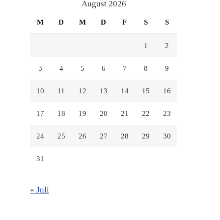
anzeigen
anzeigen
anzeigen
August 2026
M
D
M
D
F
S
S
1
2
3
4
5
6
7
8
9
10
11
12
13
14
15
16
17
18
19
20
21
22
23
24
25
26
27
28
29
30
31
« Juli