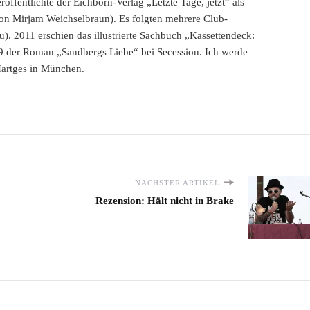
ffentlichte der Eichborn-Verlag „Letzte Tage, jetzt“ als
n Mirjam Weichselbraun). Es folgten mehrere Club-
u). 2011 erschien das illustrierte Sachbuch „Kassettendeck:
9 der Roman „Sandbergs Liebe“ bei Secession. Ich werde
Hartges in München.
NÄCHSTER ARTIKEL
Rezension: Hält nicht in Brake