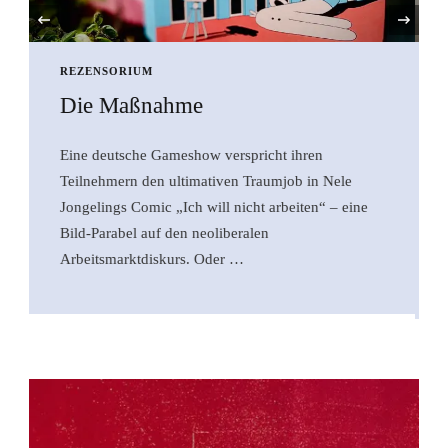
‹
REZENSORIUM
Rezension: „Die
Wiedereinführung der Sanduhr“
Mit seinem neuen Lyrikband kehrt Ex-Hanser-
Verleger Michael Krüger zurück ins Holzhaus am
Starnberger See. Seine Gedichte sind in den
vergangenen fünf Jahren entstanden, in einer …