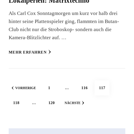
Lokalperlen: Matrixtechno
Als Carl Cox Sonntagmorgen um kurz vor halb drei
hinter seine Plattenspieler ging, flammten im Butan-
Club nicht nur die Stroboskop- sondern auch die
Kamera-Blitzlichter auf. …
MEHR ERFAHREN
Seitennummerierung
SEITE
SEITE
SEITE
1
…
116
117
VORHERIGE
der
SEITE
SEITE
118
…
120
NÄCHSTE
Beiträge