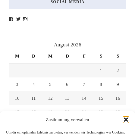
SOCIAL MEDIA
Profil
Profil
Profil
von
von
von
lesenmitlinks
lesenmitlinks
lesenmitlinks
auf
auf
auf
Facebook
Twitter
Instagram
anzeigen
anzeigen
anzeigen
August 2026
M
D
M
D
F
S
S
1
2
3
4
5
6
7
8
9
10
11
12
13
14
15
16
17
18
19
20
21
22
23
Zustimmung verwalten
24
25
26
27
28
29
30
Um dir ein optimales Erlebnis zu bieten, verwenden wir Technologien wie Cookies,