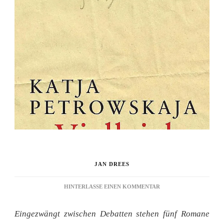
JAN DREES
ZU
HINTERLASSE EINEN KOMMENTAR
BUCHPREIS:
ARZTBESUCH
Eingezwängt zwischen Debatten stehen fünf Romane
NICHT
NÖTIG