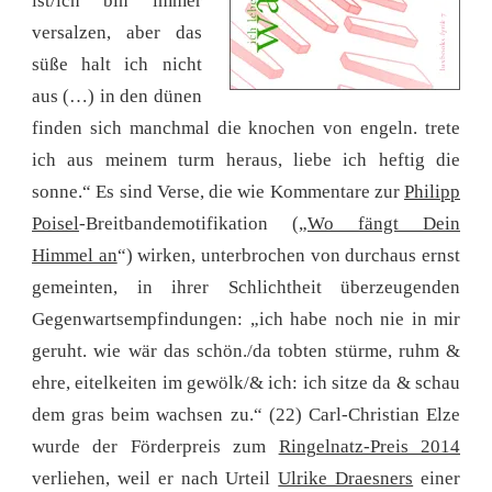
ist/ich bin immer
versalzen, aber das
süße halt ich nicht
aus (…) in den dünen
finden sich manchmal die knochen von engeln. trete
ich aus meinem turm heraus, liebe ich heftig die
sonne.“ Es sind Verse, die wie Kommentare zur
Philipp
Poisel
-Breitbandemotifikation („
Wo fängt Dein
Himmel an
“) wirken, unterbrochen von durchaus ernst
gemeinten, in ihrer Schlichtheit überzeugenden
Gegenwartsempfindungen: „ich habe noch nie in mir
geruht. wie wär das schön./da tobten stürme, ruhm &
ehre, eitelkeiten im gewölk/& ich: ich sitze da & schau
dem gras beim wachsen zu.“ (22) Carl-Christian Elze
wurde der Förderpreis zum
Ringelnatz-Preis 2014
verliehen, weil er nach Urteil
Ulrike Draesners
einer