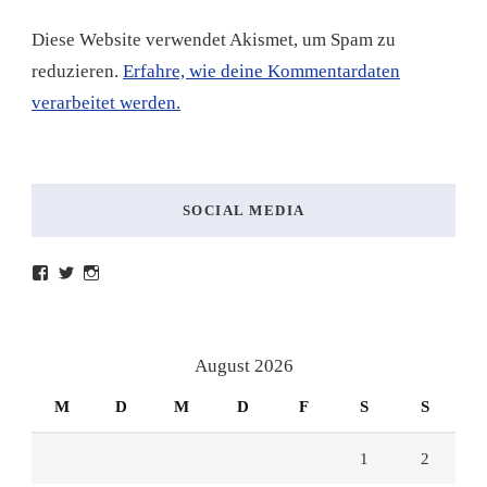
Diese Website verwendet Akismet, um Spam zu
reduzieren.
Erfahre, wie deine Kommentardaten
verarbeitet werden.
SOCIAL MEDIA
Profil
Profil
Profil
von
von
von
lesenmitlinks
lesenmitlinks
lesenmitlinks
auf
auf
auf
Facebook
Twitter
Instagram
anzeigen
anzeigen
anzeigen
August 2026
M
D
M
D
F
S
S
1
2