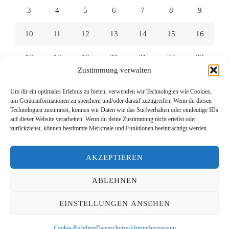
3
4
5
6
7
8
9
10
11
12
13
14
15
16
17
18
19
20
21
22
23
Zustimmung verwalten
24
25
26
27
28
29
30
Um dir ein optimales Erlebnis zu bieten, verwenden wir Technologien wie Cookies,
um Geräteinformationen zu speichern und/oder darauf zuzugreifen. Wenn du diesen
31
Technologien zustimmst, können wir Daten wie das Surfverhalten oder eindeutige IDs
auf dieser Website verarbeiten. Wenn du deine Zustimmung nicht erteilst oder
zurückziehst, können bestimmte Merkmale und Funktionen beeinträchtigt werden.
« Juli
AKZEPTIEREN
ABLEHNEN
© Copyright 2026
Lesen mit Links
. Alle Rechte vorbehalten.
EINSTELLUNGEN ANSEHEN
Yummy Recipe | Entwickelt von
Blossom Themes
. Präsentiert
von
WordPress
.
Datenschutzerklärung
Cookie-Richtlinie
Datenschutzerklärung
Impressum