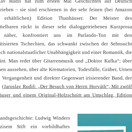
slav Rudiš hat zum ersten Mal Geschichten auf Deutsch
rieben – sie sind erschienen in der sehr feinen (bei Amazon
t erhältlichen) Edition Thanhäuser. Der Meister des
telbaren rückt in dieser sehr dialoggetriebenen Kurzprosa
 näher, konfrontiert uns im Parlando-Ton mit den
itisierten Tschechien, das schwankt zwischen der Sehnsucht
nach nationalstaatlicher Unabhängigkeit und einer Romantik, die
eint. Man redet über Gitarrenmusik und „Doktor Kafka“; über
en aussehen, über alte Krematorien, Todesfälle, Gräber, Urnen
 Vergangenheit und direkter Gegenwart irisierender Band, der
 (
Jaroslav Rudiš: „Der Besuch von Herrn Horváth“, Mit zwöl
äuser und einem Original-Holzschnitt am Umschlag, Edition
tandsgeschichte: Ludwig Winders
zisem Stift ein vorbildhaftes