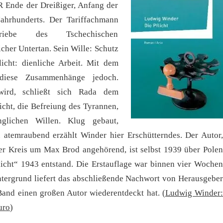
R Ende der Dreißiger, Anfang der
Jahrhunderts. Der Tariffachmann
ebe des Tschechischen
icher Untertan. Sein Wille: Schutz
icht: dienliche Arbeit. Mit dem
 diese Zusammenhänge jedoch.
wird, schließt sich Rada dem
icht, die Befreiung des Tyrannen,
nglichen Willen. Klug gebaut,
 atemraubend erzählt Winder hier Erschütterndes. Der Autor,
r Kreis um Max Brod angehörend, ist selbst 1939 über Polen
icht“ 1943 entstand. Die Erstauflage war binnen vier Wochen
intergrund liefert das abschließende Nachwort von Herausgeber
Band einen großen Autor wiederentdeckt hat. (
Ludwig Winder:
uro
)