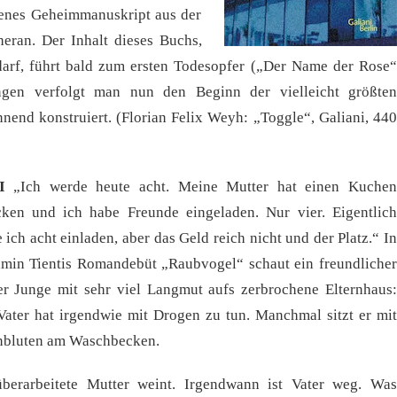
lenes Geheimmanuskript aus der
eran. Der Inhalt dieses Buchs,
n darf, führt bald zum ersten Todesopfer („Der Name der Rose“
ngen verfolgt man nun den Beginn der vielleicht größten
nnend konstruiert. (Florian Felix Weyh: „Toggle“, Galiani, 440
I
„Ich werde heute acht. Meine Mutter hat einen Kuchen
ken und ich habe Freunde eingeladen. Nur vier. Eigentlich
e ich acht einladen, aber das Geld reich nicht und der Platz.“ In
min Tientis Romandebüt „Raubvogel“ schaut ein freundlicher
er Junge mit sehr viel Langmut aufs zerbrochene Elternhaus:
Vater hat irgendwie mit Drogen zu tun. Manchmal sitzt er mit
nbluten am Waschbecken.
berarbeitete Mutter weint. Irgendwann ist Vater weg. Was