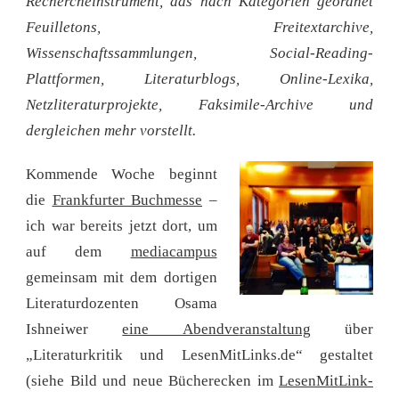
Rechercheinstrument, das nach Kategorien geordnet
Feuilletons, Freitextarchive,
Wissenschaftssammlungen, Social-Reading-
Plattformen, Literaturblogs, Online-Lexika,
Netzliteraturprojekte, Faksimile-Archive und
dergleichen mehr vorstellt.
Kommende Woche beginnt
die
Frankfurter Buchmesse
–
ich war bereits jetzt dort, um
auf dem
mediacampus
gemeinsam mit dem dortigen
Literaturdozenten Osama
Ishneiwer
eine Abendve
ranstaltung
über
„Literaturkritik und LesenMitLinks.de“ gestaltet
(siehe Bild und neue Bücherecken im
LesenMitLink-