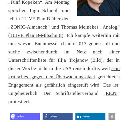
„Fünf Kopeken“
. Am Montag
sprachen Ingo Schmoll und
ich in 1LIVE Plan B über den
„
ZONIC-Almanach“
und Thomas Meinekes „
Analog
“
(
1LIVE Plan B-Mitschnitt
). Ich kämpfe weiterhin mit
mir. wieviel Buchmesse ich mir 2013 geben soll und
suche zwischendurch im Netz nach einer
Unterschriftenliste für
Ilija Trojanow
(Bild), der in
dieser Woche nicht in die USA reisen durfte, weil
sein
kritisches, gegen den Überwachungsstaat
gerichtetes
Engagement als gefährlich eingestuft wird. Das ist:
ungeheuerlich. Der Schriftstellerverband „
P.E.N.
“
protestiert.
teilen
teilen
teilen