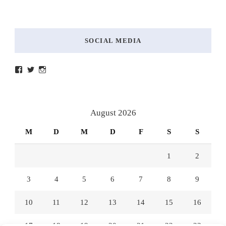
SOCIAL MEDIA
Profil
Profil
Profil
von
von
von
lesenmitlinks
lesenmitlinks
lesenmitlinks
auf
auf
auf
Facebook
Twitter
Instagram
anzeigen
anzeigen
anzeigen
August 2026
M
D
M
D
F
S
S
1
2
3
4
5
6
7
8
9
10
11
12
13
14
15
16
17
18
19
20
21
22
23