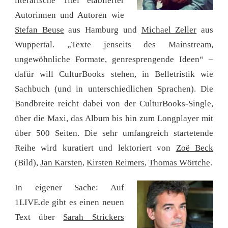
literarische Titel etablierter
Autorinnen und Autoren wie
Stefan Beuse
aus Hamburg und
Michael Zeller
aus
Wuppertal. „Texte jenseits des Mainstream,
ungewöhnliche Formate, genresprengende Ideen“ –
dafür will CulturBooks stehen, in Belletristik wie
Sachbuch (und in unterschiedlichen Sprachen). Die
Bandbreite reicht dabei von der CulturBooks-Single,
über die Maxi, das Album bis hin zum Longplayer mit
über 500 Seiten. Die sehr umfangreich startetende
Reihe wird kuratiert und lektoriert von
Zoë
Beck
(Bild),
Jan Karsten
,
Kirsten Reimers
,
Thomas Wörtche
.
In eigener Sache: Auf
1LIVE.de gibt es einen neuen
Text über
Sarah Strickers