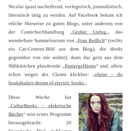
Nicolai quasi nacheifernd, verlegerisch, journalistisch,
literarisch tätig zu werden. Auf Facebook bekam ich
etliche Hinweise zu guten Blogs, unter anderem von
der Comicbuchhandlung „
Grober Unfug
„, das
wunderbare Sammelsurium von „
Frau Redlich
“ (rechts
ein Cat-Content-Bild aus dem Blog), die direkt
gegenüber von mir wohnt), dann das gern aus dem
Nähkästchen plaudernde „
Papiergeflüster
“ und, allein
schon wegen des Claims klickbar: „
eluise – do
bookdealers dream of electric books
„.
Diese Woche hat
„
CulturBooks – elektrische
Bücher
“ sein erstes Programm
herausgebracht: 20