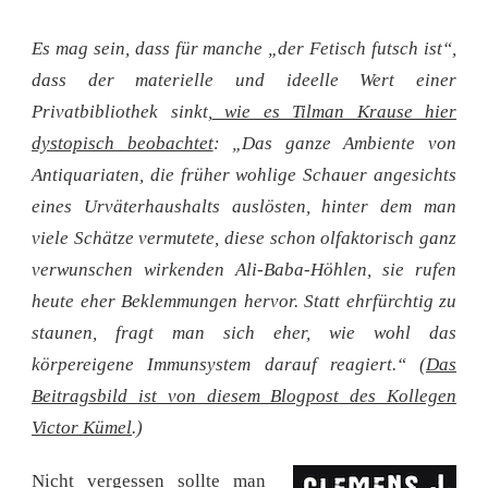
LINKRADAR:
DIE
Es mag sein, dass für manche „der Fetisch futsch ist“,
STUNDE
ZWISCHEN
dass der materielle und ideelle Wert einer
FRAU
Privatbibliothek sinkt,
wie es Tilman Krause hier
UND
GITARRE,
dystopisch beobachtet
: „Das ganze Ambiente von
DM-
Antiquariaten, die früher wohlige Schauer angesichts
KOPIE,
CORY
eines Urväterhaushalts auslösten, hinter dem man
DOCTOROW
viele Schätze vermutete, diese schon olfaktorisch ganz
verwunschen wirkenden Ali-Baba-Höhlen, sie rufen
heute eher Beklemmungen hervor. Statt ehrfürchtig zu
staunen, fragt man sich eher, wie wohl das
körpereigene Immunsystem darauf reagiert.“ (
Das
Beitragsbild ist von diesem Blogpost des Kollegen
Victor Kümel
.)
Nicht vergessen sollte man