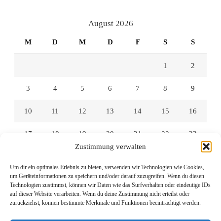
auf
auf
auf
Facebook
Twitter
Instagram
anzeigen
anzeigen
anzeigen
August 2026
M
D
M
D
F
S
S
1
2
3
4
5
6
7
8
9
10
11
12
13
14
15
16
17
18
19
20
21
22
23
Zustimmung verwalten
24
25
26
27
28
29
30
Um dir ein optimales Erlebnis zu bieten, verwenden wir Technologien wie Cookies,
um Geräteinformationen zu speichern und/oder darauf zuzugreifen. Wenn du diesen
31
Technologien zustimmst, können wir Daten wie das Surfverhalten oder eindeutige IDs
auf dieser Website verarbeiten. Wenn du deine Zustimmung nicht erteilst oder
zurückziehst, können bestimmte Merkmale und Funktionen beeinträchtigt werden.
« Juli