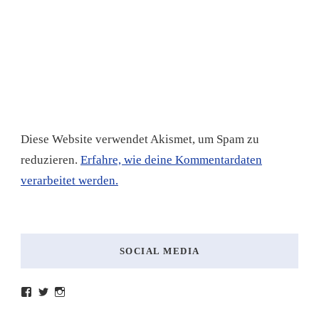
Diese Website verwendet Akismet, um Spam zu
reduzieren.
Erfahre, wie deine Kommentardaten
verarbeitet werden.
SOCIAL MEDIA
Profil
Profil
Profil
von
von
von
lesenmitlinks
lesenmitlinks
lesenmitlinks