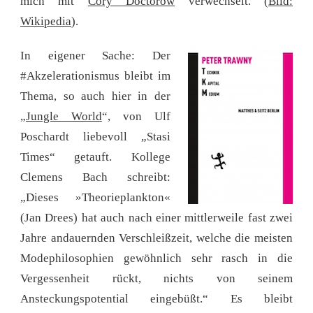
mich mit
Cory Doctorow
verwechselt. (
Bild:
Wikipedia
).
In eigener Sache: Der
#Akzelerationismus bleibt im
Thema, so auch hier in der
„
Jungle World
“, von Ulf
Poschardt liebevoll „Stasi
Times“ getauft. Kollege
Clemens Bach schreibt:
„Dieses »Theorieplankton«
(Jan Drees) hat auch nach einer mittlerweile fast zwei
Jahre andauernden Verschleißzeit, welche die meisten
Modephilosophien gewöhnlich sehr rasch in die
Vergessenheit rückt, nichts von seinem
Ansteckungspotential eingebüßt.“ Es bleibt