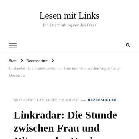
Lesen mit Links
Ein Literaturblog von Jan Drees
Start
Rezensorium
Linkradar: Die Stunde zwischen Frau und Gitarre, dm-Kopie, Cory
Doctorow
AKTUALISIERT AM
14. SEPTEMBER 2015
REZENSORIUM
Linkradar: Die Stunde
zwischen Frau und