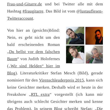
Frau-und-Gitarre.de
und bei Twitter alle mit dem
Hashtag
#fraugitarre
. Das Bild ist vom
@lustauflesen-
Twitteraccount
.
Von hier an (gesichts)blind:
Nein, es geht nicht um den
bald erscheinenden Roman
„
Du bellst vor dem falschen
Baum
“ von Judith Holofernes
(
„Wir sind Helden“ hier im
Blog
). Literaturkritiker Stefan Mesch (Bild), gerade
nominiert für den
Virenschleuderpreis 2015
, kann sich
keine Gesichter merken. Deshalb wird er heute in der
Freakshow „
RTL extra
“ vorgestellt (ich kann mir
übrigens auch schlecht Gesichter merken und kenne
das Problem).
In seinem Blog schreibt Stefan
: „Die