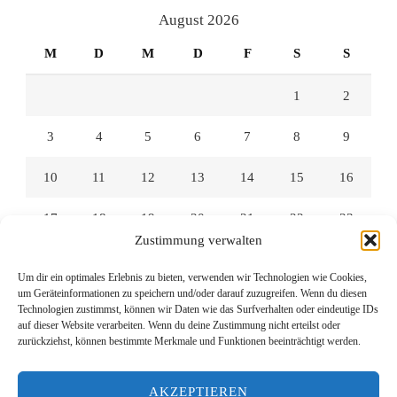
anzeigen
anzeigen
anzeigen
August 2026
M
D
M
D
F
S
S
1
2
3
4
5
6
7
8
9
10
11
12
13
14
15
16
17
18
19
20
21
22
23
Zustimmung verwalten
24
25
26
27
28
29
30
Um dir ein optimales Erlebnis zu bieten, verwenden wir Technologien wie Cookies,
um Geräteinformationen zu speichern und/oder darauf zuzugreifen. Wenn du diesen
31
Technologien zustimmst, können wir Daten wie das Surfverhalten oder eindeutige IDs
auf dieser Website verarbeiten. Wenn du deine Zustimmung nicht erteilst oder
zurückziehst, können bestimmte Merkmale und Funktionen beeinträchtigt werden.
« Juli
AKZEPTIEREN