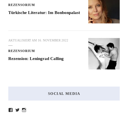
REZENSORIUM
Türkische Literatur: Im Bonbonpalast
AKTUALISIERT AM
16. NOVEMBER 2022
REZENSORIUM
Rezension: Leningrad Calling
SOCIAL MEDIA
Profil
Profil
Profil
von
von
von
lesenmitlinks
lesenmitlinks
lesenmitlinks
auf
auf
auf
Facebook
Twitter
Instagram