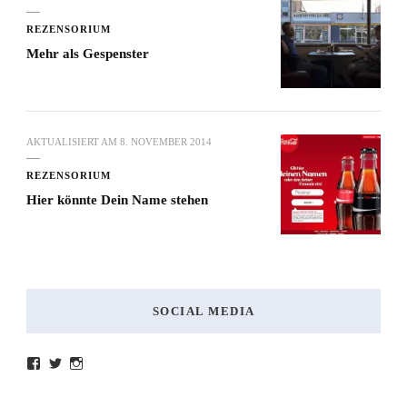
REZENSORIUM
Mehr als Gespenster
AKTUALISIERT AM
8. NOVEMBER 2014
REZENSORIUM
Hier könnte Dein Name stehen
SOCIAL MEDIA
Profil
Profil
Profil
von
von
von
lesenmitlinks
lesenmitlinks
lesenmitlinks
auf
auf
auf