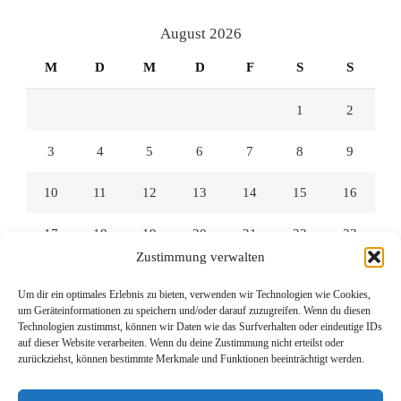
Facebook
Twitter
Instagram
anzeigen
anzeigen
anzeigen
August 2026
M
D
M
D
F
S
S
1
2
3
4
5
6
7
8
9
10
11
12
13
14
15
16
17
18
19
20
21
22
23
Zustimmung verwalten
24
25
26
27
28
29
30
Um dir ein optimales Erlebnis zu bieten, verwenden wir Technologien wie Cookies,
um Geräteinformationen zu speichern und/oder darauf zuzugreifen. Wenn du diesen
31
Technologien zustimmst, können wir Daten wie das Surfverhalten oder eindeutige IDs
auf dieser Website verarbeiten. Wenn du deine Zustimmung nicht erteilst oder
zurückziehst, können bestimmte Merkmale und Funktionen beeinträchtigt werden.
« Juli