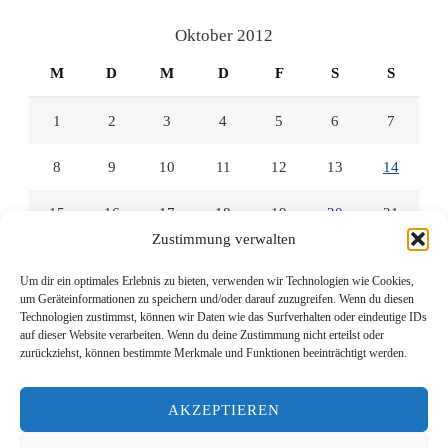
Facebook
Twitter
Instagram
anzeigen
anzeigen
anzeigen
Oktober 2012
M
D
M
D
F
S
S
1
2
3
4
5
6
7
8
9
10
11
12
13
14
15
16
17
18
19
20
21
Zustimmung verwalten
22
23
24
25
26
27
28
Um dir ein optimales Erlebnis zu bieten, verwenden wir Technologien wie Cookies,
um Geräteinformationen zu speichern und/oder darauf zuzugreifen. Wenn du diesen
29
30
31
Technologien zustimmst, können wir Daten wie das Surfverhalten oder eindeutige IDs
auf dieser Website verarbeiten. Wenn du deine Zustimmung nicht erteilst oder
zurückziehst, können bestimmte Merkmale und Funktionen beeinträchtigt werden.
« Sep.
Nov. »
AKZEPTIEREN