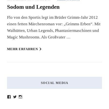
Sodom und Legenden
Flo von den Sportis legt im Brüder Grimm-Jahr 2012
einen fetten Märchenroman vor: „Grimms Erben“. Mit
Walhütten, Urban Legends, Phantasiermaschinen und
Magic Mushrooms. Als Großvater …
MEHR ERFAHREN
SOCIAL MEDIA
Profil
Profil
Profil
von
von
von
lesenmitlinks
lesenmitlinks
lesenmitlinks
auf
auf
auf