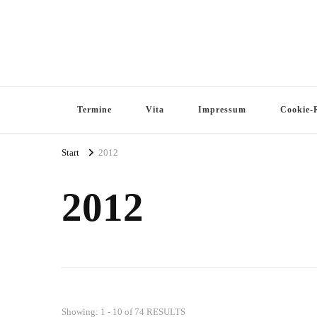
Termine
Vita
Impressum
Cookie-R
Start
2012
2012
Showing: 1 - 10 of 74 RESULTS