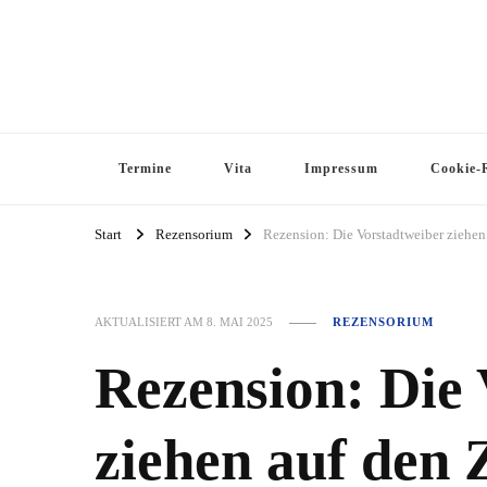
Termine
Vita
Impressum
Cookie-R
Start
Rezensorium
Rezension: Die Vorstadtweiber ziehen
AKTUALISIERT AM
8. MAI 2025
REZENSORIUM
Rezension: Die
ziehen auf den