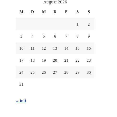
anzeigen
anzeigen
anzeigen
August 2026
M
D
M
D
F
S
S
1
2
3
4
5
6
7
8
9
10
11
12
13
14
15
16
17
18
19
20
21
22
23
24
25
26
27
28
29
30
31
« Juli