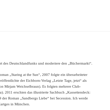
sort des Deutschlandfunks und moderiere den „Büchermarkt“.
man „Staring at the Sun“, 2007 folgte ein überarbeiteter
ffentlichte der Eichborn-Verlag „Letzte Tage, jetzt“ als
n Mirjam Weichselbraun). Es folgten mehrere Club-
u). 2011 erschien das illustrierte Sachbuch „Kassettendeck:
9 der Roman „Sandbergs Liebe“ bei Secession. Ich werde
Hartges in München.