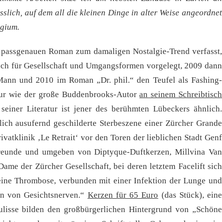
slich, auf dem all die kleinen Dinge in alter Weise angeordnet
ugium.
n passgenauen Roman zum damaligen Nostalgie-Trend verfasst,
ch für Gesellschaft und Umgangsformen vorgelegt, 2009 dann
Mann und 2010 im Roman „Dr. phil.“ den Teufel als Fashing-
t nur wie der große Buddenbrooks-Autor
an seinem Schreibtisc
einer Literatur ist jener des berühmten Lübeckers ähnlich.
glich ausufernd geschilderte Sterbeszene einer Zürcher Grande
ivatklinik ‚Le Retrait‘ vor den Toren der lieblichen Stadt Genf
Freunde und umgeben von Diptyque-Duftkerzen, Millvina Van
ame der Zürcher Gesellschaft, bei deren letztem Facelift sich
 eine Thrombose, verbunden mit einer Infektion der Lunge und
en von Gesichtsnerven.“
Kerzen für 65 Euro
(das Stück), ein
Kulisse bilden den großbürgerlichen Hintergrund von „Schöne