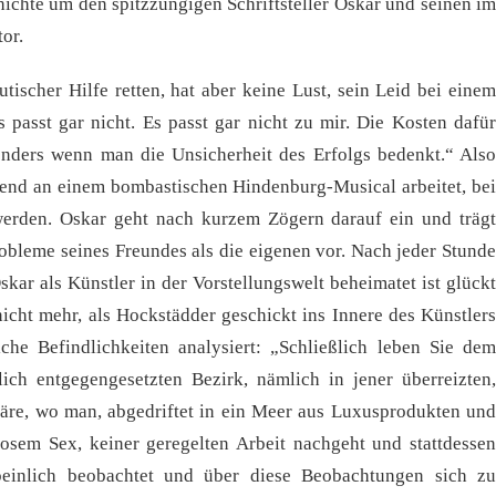
chichte um den spitzzüngigen Schriftsteller Oskar und seinen im
or.
utischer Hilfe retten, hat aber keine Lust, sein Leid bei einem
s passt gar nicht. Es passt gar nicht zu mir. Die Kosten dafür
onders wenn man die Unsicherheit des Erfolgs bedenkt.“ Also
ckend an einem bombastischen Hindenburg-Musical arbeitet, bei
werden. Oskar geht nach kurzem Zögern darauf ein und trägt
obleme seines Freundes als die eigenen vor. Nach jeder Stunde
skar als Künstler in der Vorstellungswelt beheimatet ist glückt
icht mehr, als Hockstädder geschickt ins Innere des Künstlers
che Befindlichkeiten analysiert: „Schließlich leben Sie dem
ch entgegengesetzten Bezirk, nämlich in jener überreizten,
häre, wo man, abgedriftet in ein Meer aus Luxusprodukten und
osem Sex, keiner geregelten Arbeit nachgeht und stattdessen
peinlich beobachtet und über diese Beobachtungen sich zu