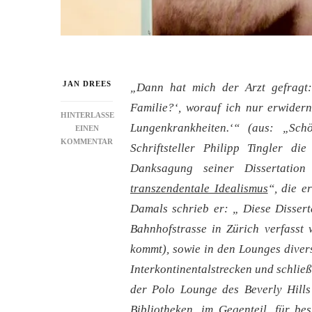
JAN DREES
„Dann hat mich der Arzt gefragt:
Familie?‘, worauf ich nur erwider
HINTERLASSE
Lungenkrankheiten.‘“ (aus: „Sc
EINEN
ZU
KOMMENTAR
Schriftsteller Philipp Tingler di
REZENSION:
Danksagung seiner Dissertation
DIE
VORSTADTWEIBER
transzendentale Idealismus
“, die e
ZIEHEN
Damals schrieb er: „ Diese Dissert
AUF
DEN
Bahnhofstrasse in Zürich verfasst
ZAUBERBERG
kommt), sowie in den Lounges diver
Interkontinentalstrecken und schließ
der Polo Lounge des Beverly Hills
Bibliotheken, im Gegenteil, für be