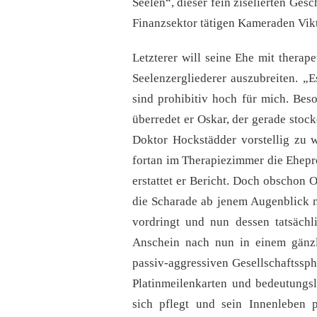
Seelen“, dieser fein ziselierten Ges
Finanzsektor tätigen Kameraden Vikt
Letzterer will seine Ehe mit therape
Seelenzergliederer auszubreiten. „E
sind prohibitiv hoch für mich. Bes
überredet er Oskar, der gerade sto
Doktor Hockstädder vorstellig zu 
fortan im Therapiezimmer die Ehepr
erstattet er Bericht. Doch obschon O
die Scharade ab jenem Augenblick n
vordringt und nun dessen tatsächli
Anschein nach nun in einem gänzli
passiv-aggressiven Gesellschaftssp
Platinmeilenkarten und bedeutungsl
sich pflegt und sein Innenleben 