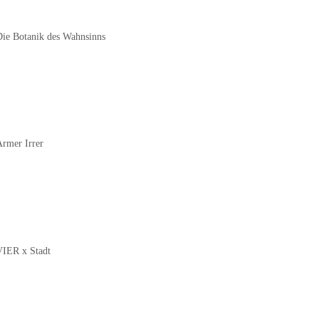
Die Botanik des Wahnsinns
Armer Irrer
VIER x Stadt