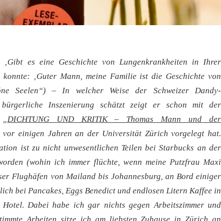
 ‚Gibt es eine Geschichte von Lungenkrankheiten in Ihrer
n konnte: ‚Guter Mann, meine Familie ist die Geschichte von
höne Seelen“) – In welcher Weise der Schweizer Dandy-
e bürgerliche Inszenierung schätzt zeigt er schon mit der
 „
DICHTUNG UND KRITIK – Thomas Mann und de
r vor einigen Jahren an der Universität Zürich vorgelegt hat
ation ist zu nicht unwesentlichen Teilen bei Starbucks an der
 worden (wohin ich immer flüchte, wenn meine Putzfrau Maxi
ser Flughäfen von Mailand bis Johannesburg, an Bord einiger
lich bei Pancakes, Eggs Benedict und endlosen Litern Kaffee in
 Hotel. Dabei habe ich gar nichts gegen Arbeitszimmer und
stimmte Arbeiten sitze ich am liebsten Zuhause in Zürich an