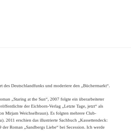
sort des Deutschlandfunks und moderiere den „Büchermarkt“.
man „Staring at the Sun“, 2007 folgte ein überarbeiteter
ffentlichte der Eichborn-Verlag „Letzte Tage, jetzt“ als
n Mirjam Weichselbraun). Es folgten mehrere Club-
u). 2011 erschien das illustrierte Sachbuch „Kassettendeck:
9 der Roman „Sandbergs Liebe“ bei Secession. Ich werde