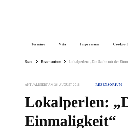
Termine
Vita
Impressum
Cookie-R
Start
Rezensorium
Lokalperlen: „Die Sache mit der Einm
AKTUALISIERT AM
26. AUGUST 2018
REZENSORIUM
Lokalperlen: „D
Einmaligkeit“