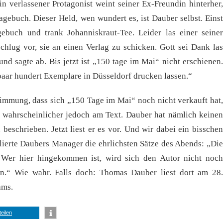
n verlassener Protagonist weint seiner Ex-Freundin hinterher,
Tagebuch. Dieser Held, wen wundert es, ist Dauber selbst. Einst
gebuch und trank Johanniskraut-Tee. Leider las einer seiner
chlug vor, sie an einen Verlag zu schicken. Gott sei Dank las
nd sagte ab. Bis jetzt ist „150 tage im Mai“ nicht erschienen.
 paar hundert Exemplare in Düsseldorf drucken lassen.“
stimmung, dass sich „150 Tage im Mai“ noch nicht verkauft hat,
 wahrscheinlicher jedoch am Text. Dauber hat nämlich keinen
beschrieben. Jetzt liest er es vor. Und wir dabei ein bisschen
ulierte Daubers Manager die ehrlichsten Sätze des Abends: „Die
. Wer hier hingekommen ist, wird sich den Autor nicht noch
n.“ Wie wahr. Falls doch: Thomas Dauber liest dort am 28.
ams.
teilen