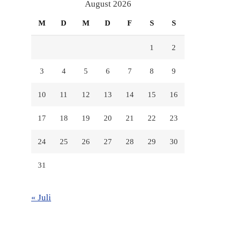
anzeigen
anzeigen
anzeigen
August 2026
M
D
M
D
F
S
S
1
2
3
4
5
6
7
8
9
10
11
12
13
14
15
16
17
18
19
20
21
22
23
24
25
26
27
28
29
30
31
« Juli