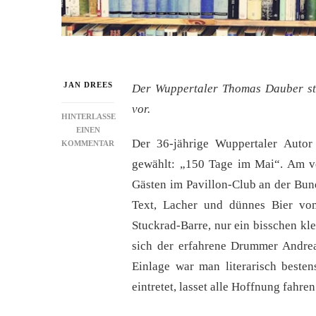
JAN DREES
Der Wuppertaler Thomas Dauber st
vor.
HINTERLASSE
EINEN
Der 36-jährige Wuppertaler Auto
ZU
KOMMENTAR
LOKALPERLEN:
gewählt: „150 Tage im Mai“. Am v
„DIE
Gästen im Pavillon-Club an der Bund
SACHE
MIT
Text, Lacher und dünnes Bier vom
DER
EINMALIGKEIT“
Stuckrad-Barre, nur ein bisschen kl
sich der erfahrene Drummer Andrea
Einlage war man literarisch besten
eintretet, lasset alle Hoffnung fahren