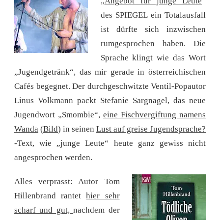
„
Angebot für junge Leute
“
des SPIEGEL ein Totalausfall
ist dürfte sich inzwischen
rumgesprochen haben. Die
Sprache klingt wie das Wort
„Jugendgetränk“, das mir gerade in österreichischen
Cafés begegnet. Der durchgeschwitzte Ventil-Popautor
Linus Volkmann packt Stefanie Sargnagel, das neue
Jugendwort „Smombie“,
eine Fischvergiftung namens
Wanda
(
Bild
) in seinen
Lust auf greise Jugendsprache?
-Text, wie „junge Leute“ heute ganz gewiss nicht
angesprochen werden.
Alles verprasst: Autor Tom
Hillenbrand rantet
hier sehr
scharf und gut,
nachdem der