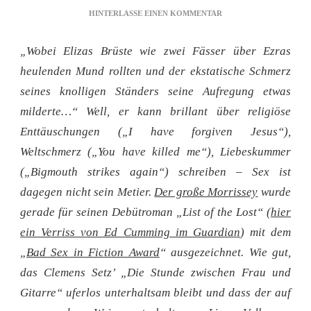
ZU
HINTERLASSE EINEN KOMMENTAR
LINKRADAR:
SMOMBIES,
„Wobei Elizas Brüste wie zwei Fässer über Ezras
MORRISSEY,
KLACHELSUPPE
heulenden Mund rollten und der ekstatische Schmerz
IN
seines knolligen Ständers seine Aufregung etwas
KLAGENFURT
milderte…“ Well, er kann brillant über religiöse
Enttäuschungen („I have forgiven Jesus“),
Weltschmerz („You have killed me“), Liebeskummer
(„Bigmouth strikes again“) schreiben – Sex ist
dagegen nicht sein Metier.
Der große Morrissey
wurde
gerade für seinen Debütroman „List of the Lost“ (
hier
ein Verriss von Ed Cumming im Guardian
) mit dem
„
Bad Sex in Fiction Award
“ ausgezeichnet. Wie gut,
das Clemens Setz’ „Die Stunde zwischen Frau und
Gitarre“ uferlos unterhaltsam bleibt und dass der auf