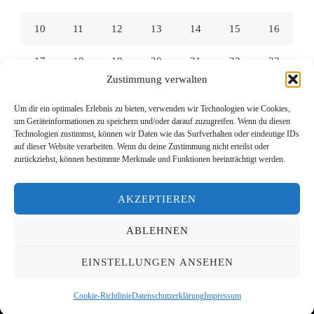
10
11
12
13
14
15
16
17
18
19
20
21
22
23
Zustimmung verwalten
24
25
26
27
28
29
30
Um dir ein optimales Erlebnis zu bieten, verwenden wir Technologien wie Cookies,
um Geräteinformationen zu speichern und/oder darauf zuzugreifen. Wenn du diesen
31
Technologien zustimmst, können wir Daten wie das Surfverhalten oder eindeutige IDs
auf dieser Website verarbeiten. Wenn du deine Zustimmung nicht erteilst oder
zurückziehst, können bestimmte Merkmale und Funktionen beeinträchtigt werden.
« Juli
AKZEPTIEREN
ABLEHNEN
© Copyright 2026
Lesen mit Links
. Alle Rechte vorbehalten.
EINSTELLUNGEN ANSEHEN
Yummy Recipe | Entwickelt von
Blossom Themes
. Präsentiert
von
WordPress
.
Datenschutzerklärung
Cookie-Richtlinie
Datenschutzerklärung
Impressum