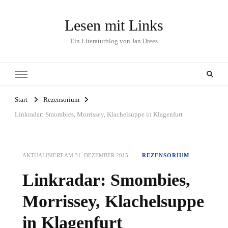
Lesen mit Links
Ein Literaturblog von Jan Drees
Start
Rezensorium
Linkradar: Smombies, Morrissey, Klachelsuppe in Klagenfurt
AKTUALISIERT AM
31. DEZEMBER 2015
REZENSORIUM
Linkradar: Smombies,
Morrissey, Klachelsuppe
in Klagenfurt