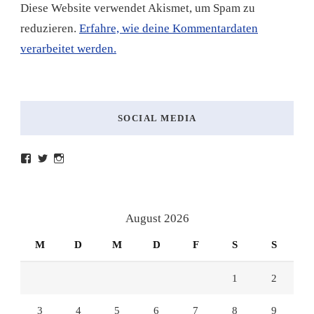
Diese Website verwendet Akismet, um Spam zu
reduzieren.
Erfahre, wie deine Kommentardaten
verarbeitet werden.
SOCIAL MEDIA
Profil
Profil
Profil
von
von
von
lesenmitlinks
lesenmitlinks
lesenmitlinks
auf
auf
auf
Facebook
Twitter
Instagram
anzeigen
anzeigen
anzeigen
August 2026
M
D
M
D
F
S
S
1
2
3
4
5
6
7
8
9