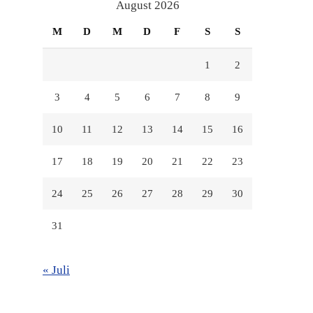
anzeigen
anzeigen
anzeigen
August 2026
M
D
M
D
F
S
S
1
2
3
4
5
6
7
8
9
10
11
12
13
14
15
16
17
18
19
20
21
22
23
24
25
26
27
28
29
30
31
« Juli