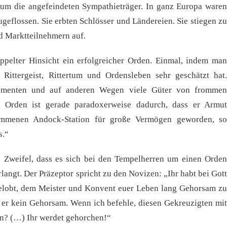
s um die angefeindeten Sympathieträger. In ganz Europa waren
eflossen. Sie erbten Schlösser und Ländereien. Sie stiegen zu
d Marktteilnehmern auf.
ppelter Hinsicht ein erfolgreicher Orden. Einmal, indem man
Rittergeist, Rittertum und Ordensleben sehr geschätzt hat.
amenten und auf anderen Wegen viele Güter von frommen
 Orden ist gerade paradoxerweise dadurch, dass er Armut
kommenen Andock-Station für große Vermögen geworden, so
s.“
e Zweifel, dass es sich bei den Tempelherren um einen Orden
langt. Der Präzeptor spricht zu den Novizen: „Ihr habt bei Gott
gelobt, dem Meister und Konvent euer Leben lang Gehorsam zu
st er kein Gehorsam. Wenn ich befehle, diesen Gekreuzigten mit
en? (…) Ihr werdet gehorchen!“