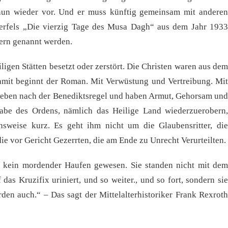
nun wieder vor. Und er muss künftig gemeinsam mit anderen
erfels „Die vierzig Tage des Musa Dagh“ aus dem Jahr 1933
ern genannt werden.
ligen Stätten besetzt oder zerstört. Die Christen waren aus dem
amit beginnt der Roman. Mit Verwüstung und Vertreibung. Mit
leben nach der Benediktsregel und haben Armut, Gehorsam und
gabe des Ordens, nämlich das Heilige Land wiederzuerobern,
sweise kurz. Es geht ihm nicht um die Glaubensritter, die
ie vor Gericht Gezerrten, die am Ende zu Unrecht Verurteilten.
ch kein mordender Haufen gewesen. Sie standen nicht mit dem
das Kruzifix uriniert, und so weiter., und so fort, sondern sie
den auch.“ – Das sagt der Mittelalterhistoriker Frank Rexroth