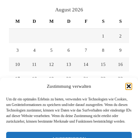
Facebook
Twitter
Instagram
anzeigen
anzeigen
anzeigen
August 2026
M
D
M
D
F
S
S
1
2
3
4
5
6
7
8
9
10
11
12
13
14
15
16
17
18
19
20
21
22
23
Zustimmung verwalten
24
25
26
27
28
29
30
Um dir ein optimales Erlebnis zu bieten, verwenden wir Technologien wie Cookies,
um Geräteinformationen zu speichern und/oder darauf zuzugreifen. Wenn du diesen
31
Technologien zustimmst, können wir Daten wie das Surfverhalten oder eindeutige IDs
auf dieser Website verarbeiten. Wenn du deine Zustimmung nicht erteilst oder
zurückziehst, können bestimmte Merkmale und Funktionen beeinträchtigt werden.
« Juli