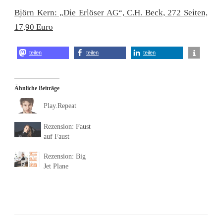
Björn Kern: „Die Erlöser AG“, C.H. Beck, 272 Seiten,
17,90 Euro
teilen
teilen
teilen
Ähnliche Beiträge
Play.Repeat
Rezension: Faust
auf Faust
Rezension: Big
Jet Plane