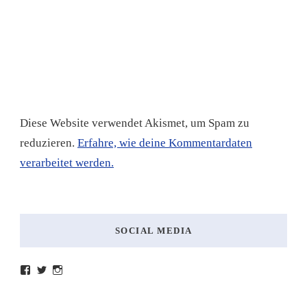
Diese Website verwendet Akismet, um Spam zu
reduzieren.
Erfahre, wie deine Kommentardaten
verarbeitet werden.
SOCIAL MEDIA
Profil
Profil
Profil
von
von
von
lesenmitlinks
lesenmitlinks
lesenmitlinks
auf
auf
auf