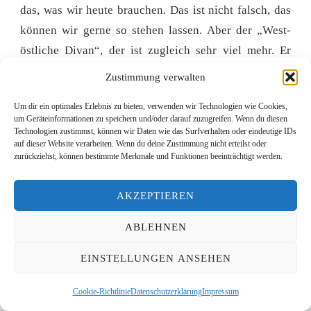
das, was wir heute brauchen. Das ist nicht falsch, das
können wir gerne so stehen lassen. Aber der „West-
östliche Divan“, der ist zugleich sehr viel mehr. Er
passt auszeichnet ist ein System der unendlichen
Zustimmung verwalten
Spiegelungen. Goethe kann eigentlich nichts tun, ohne
Um dir ein optimales Erlebnis zu bieten, verwenden wir Technologien wie Cookies,
sich drei Tage später zu widersprechen. Und diese
um Geräteinformationen zu speichern und/oder darauf zuzugreifen. Wenn du diesen
Spiegelungen gehen auch in dieses Werk ein. Der
Technologien zustimmst, können wir Daten wie das Surfverhalten oder eindeutige IDs
auf dieser Website verarbeiten. Wenn du deine Zustimmung nicht erteilst oder
Westen spiegelt sich im Osten. Die Vergangenheit
zurückziehst, können bestimmte Merkmale und Funktionen beeinträchtigt werden.
spiegelt sich in der Gegenwart, der Islam spiegelt sich
im Christentum. Das geht die ganze Zeit hin und her in
AKZEPTIEREN
seinem oszillierenden Spiel. Auch die Menschen, die
ABLEHNEN
spiegeln sich einander. Es ist kein Zufall, dass einige
Gedichte im „West-östlichen Diwan“ eben nicht von
EINSTELLUNGEN ANSEHEN
Goethe kommen, sondern von Marianne von Willemer
verfasst sind, einer Freundin oder Geliebten, die er
Cookie-Richtlinie
Datenschutzerklärung
Impressum