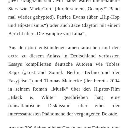
„n+1“-Magazins statt. Mit dabei waren intellektuelle
Stars wie Mark Greif (durch seinen „Occupy!“-Band
mal wieder gehypted), Patrice Evans (über „Hip-Hop
und Hipsterismus“) oder auch Jace Clayton mit einem
Bericht über „Die Vampire von Lima“.
Aus den dort entstandenen amerikanischen und den
extra zu diesem Anlass in Deutschland verfassten
Essays kompilierten deutsche Autoren wie Tobias
Rapp („Lost and Sound: Berlin, Techno und der
Easyjetset“) und Thomas Meinecke (der bereits 2004
in seinem Roman „Musik“ über den Hipster-Film
„Black & White“ geschrieben hat) eine
transatlantische Diskussion über eines der
interessantesten Phänomene der vergangenen Dekade.
Auf gut 200 Seiten gibt es Gedanken zur Feinripp- und