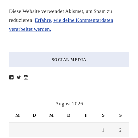
Diese Website verwendet Akismet, um Spam zu
reduzieren.
Erfahre, wie deine Kommentardaten
verarbeitet werden.
SOCIAL MEDIA
Profil
Profil
Profil
von
von
von
lesenmitlinks
lesenmitlinks
lesenmitlinks
auf
auf
auf
Facebook
Twitter
Instagram
anzeigen
anzeigen
anzeigen
August 2026
M
D
M
D
F
S
S
1
2