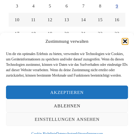
3
4
5
6
7
8
9
10
11
12
13
14
15
16
17
18
19
20
21
22
23
Zustimmung verwalten
24
25
26
27
28
29
30
Um dir ein optimales Erlebnis zu bieten, verwenden wir Technologien wie Cookies,
um Geräteinformationen zu speichern und/oder darauf zuzugreifen. Wenn du diesen
31
Technologien zustimmst, können wir Daten wie das Surfverhalten oder eindeutige IDs
auf dieser Website verarbeiten. Wenn du deine Zustimmung nicht erteilst oder
zurückziehst, können bestimmte Merkmale und Funktionen beeinträchtigt werden.
« Juli
AKZEPTIEREN
ABLEHNEN
© Copyright 2026
Lesen mit Links
. Alle Rechte vorbehalten.
EINSTELLUNGEN ANSEHEN
Yummy Recipe | Entwickelt von
Blossom Themes
. Präsentiert
von
WordPress
.
Datenschutzerklärung
Cookie-Richtlinie
Datenschutzerklärung
Impressum