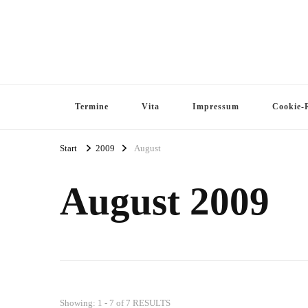
Termine
Vita
Impressum
Cookie-R
Start
2009
August
August 2009
Showing: 1 - 7 of 7 RESULTS