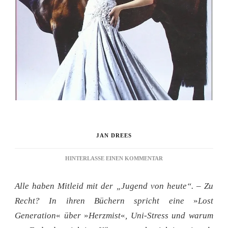
JAN DREES
ZU
HINTERLASSE EINEN KOMMENTAR
KNUTSCHEN
STATT
Alle haben Mitleid mit der „Jugend von heute“. – Zu
KRISE
Recht? In ihren Büchern spricht eine
»
Lost
Generation
«
über
»
Herzmist
«
, Uni-Stress und warum