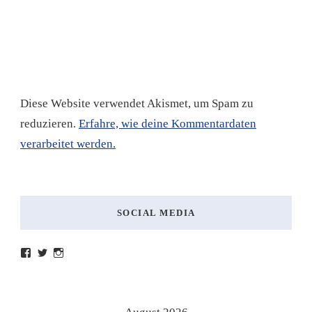
Diese Website verwendet Akismet, um Spam zu
reduzieren.
Erfahre, wie deine Kommentardaten
verarbeitet werden.
SOCIAL MEDIA
Profil
Profil
Profil
von
von
von
lesenmitlinks
lesenmitlinks
lesenmitlinks
auf
auf
auf
Facebook
Twitter
Instagram
anzeigen
anzeigen
anzeigen