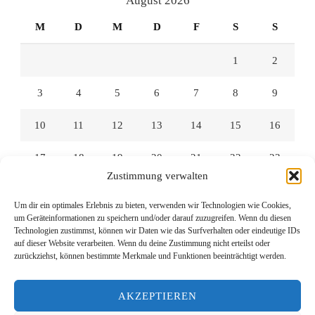
August 2026
M
D
M
D
F
S
S
1
2
3
4
5
6
7
8
9
10
11
12
13
14
15
16
17
18
19
20
21
22
23
Zustimmung verwalten
24
25
26
27
28
29
30
Um dir ein optimales Erlebnis zu bieten, verwenden wir Technologien wie Cookies,
um Geräteinformationen zu speichern und/oder darauf zuzugreifen. Wenn du diesen
31
Technologien zustimmst, können wir Daten wie das Surfverhalten oder eindeutige IDs
auf dieser Website verarbeiten. Wenn du deine Zustimmung nicht erteilst oder
zurückziehst, können bestimmte Merkmale und Funktionen beeinträchtigt werden.
« Juli
AKZEPTIEREN