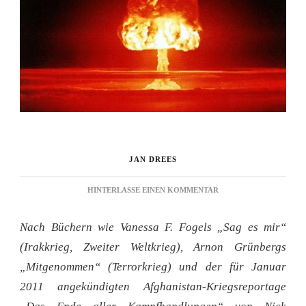
JAN DREES
ZU
HINTERLASSE EINEN KOMMENTAR
VIER
X
Nach Büchern wie Vanessa F. Fogels „Sag es mir“
KRIEG
(Irakkrieg, Zweiter Weltkrieg), Arnon Grünbergs
„Mitgenommen“ (Terrorkrieg) und der für Januar
2011 angekündigten Afghanistan-Kriegsreportage