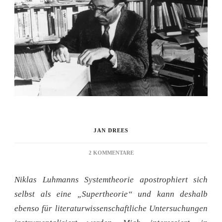
JAN DREES
ZU
2 KOMMENTARE
SYSTEMTHEORIE
ALS
Niklas Luhmanns Systemtheorie apostrophiert sich
LITERATURWISSENSCHAFT
selbst als eine „Supertheorie“ und kann deshalb
ebenso für literaturwissenschaftliche Untersuchungen