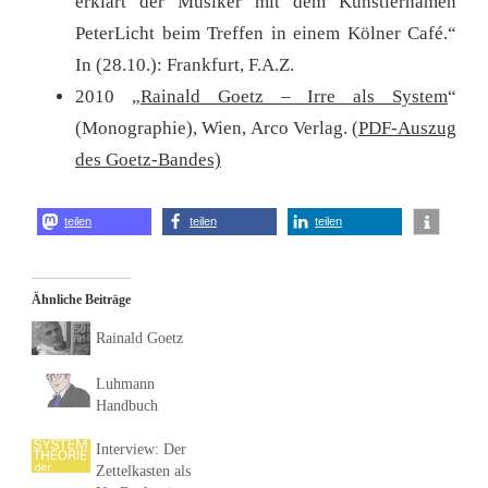
erklärt der Musiker mit dem Künstlernamen
PeterLicht beim Treffen in einem Kölner Café.“
In (28.10.): Frankfurt, F.A.Z.
2010 „
Rainald Goetz – Irre als System
“
(Monographie), Wien, Arco Verlag. (
PDF-Auszug
des Goetz-Bandes)
teilen
teilen
teilen
Ähnliche Beiträge
Rainald Goetz
Luhmann
Handbuch
Interview: Der
Zettelkasten als