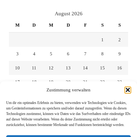
auf
auf
auf
Facebook
Twitter
Instagram
anzeigen
anzeigen
anzeigen
August 2026
M
D
M
D
F
S
S
1
2
3
4
5
6
7
8
9
10
11
12
13
14
15
16
17
18
19
20
21
22
23
Zustimmung verwalten
24
25
26
27
28
29
30
Um dir ein optimales Erlebnis zu bieten, verwenden wir Technologien wie Cookies,
um Geräteinformationen zu speichern und/oder darauf zuzugreifen. Wenn du diesen
31
Technologien zustimmst, können wir Daten wie das Surfverhalten oder eindeutige IDs
auf dieser Website verarbeiten. Wenn du deine Zustimmung nicht erteilst oder
zurückziehst, können bestimmte Merkmale und Funktionen beeinträchtigt werden.
« Juli