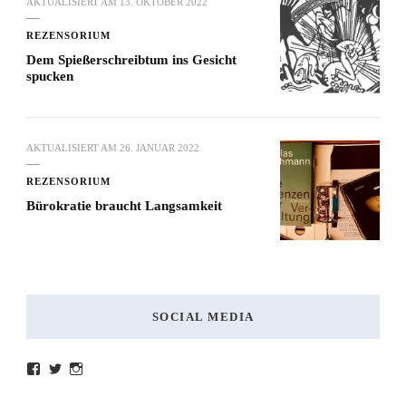
AKTUALISIERT AM
13. OKTOBER 2022
REZENSORIUM
Dem Spießerschreibtum ins Gesicht
spucken
AKTUALISIERT AM
26. JANUAR 2022
REZENSORIUM
Bürokratie braucht Langsamkeit
SOCIAL MEDIA
Profil
Profil
Profil
von
von
von
lesenmitlinks
lesenmitlinks
lesenmitlinks