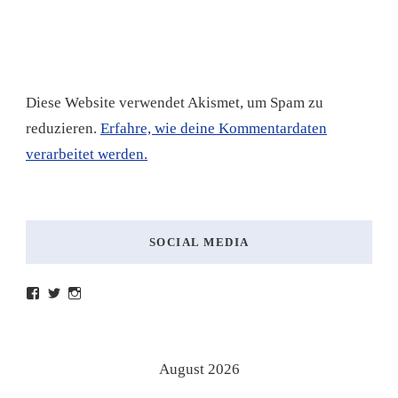
Diese Website verwendet Akismet, um Spam zu
reduzieren.
Erfahre, wie deine Kommentardaten
verarbeitet werden.
SOCIAL MEDIA
Profil
Profil
Profil
von
von
von
lesenmitlinks
lesenmitlinks
lesenmitlinks
auf
auf
auf
Facebook
Twitter
Instagram
anzeigen
anzeigen
anzeigen
August 2026