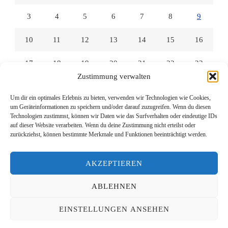
3
4
5
6
7
8
9
10
11
12
13
14
15
16
17
18
19
20
21
22
23
Zustimmung verwalten
24
25
26
27
28
29
30
Um dir ein optimales Erlebnis zu bieten, verwenden wir Technologien wie Cookies,
um Geräteinformationen zu speichern und/oder darauf zuzugreifen. Wenn du diesen
31
Technologien zustimmst, können wir Daten wie das Surfverhalten oder eindeutige IDs
auf dieser Website verarbeiten. Wenn du deine Zustimmung nicht erteilst oder
zurückziehst, können bestimmte Merkmale und Funktionen beeinträchtigt werden.
« Juli
AKZEPTIEREN
ABLEHNEN
© Copyright 2026
Lesen mit Links
. Alle Rechte vorbehalten.
EINSTELLUNGEN ANSEHEN
Yummy Recipe | Entwickelt von
Blossom Themes
. Präsentiert
von
WordPress
.
Datenschutzerklärung