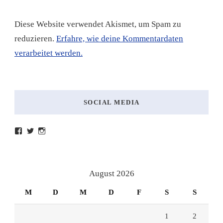
Diese Website verwendet Akismet, um Spam zu
reduzieren.
Erfahre, wie deine Kommentardaten
verarbeitet werden.
SOCIAL MEDIA
Profil
Profil
Profil
von
von
von
lesenmitlinks
lesenmitlinks
lesenmitlinks
auf
auf
auf
Facebook
Twitter
Instagram
anzeigen
anzeigen
anzeigen
August 2026
M
D
M
D
F
S
S
1
2