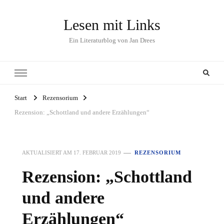
Lesen mit Links
Ein Literaturblog von Jan Drees
Start
Rezensorium
Rezension: „Schottland und andere Erzählungen“
AKTUALISIERT AM
17. FEBRUAR 2019
REZENSORIUM
Rezension: „Schottland
und andere
Erzählungen“