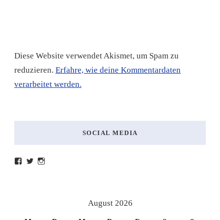
Diese Website verwendet Akismet, um Spam zu
reduzieren.
Erfahre, wie deine Kommentardaten
verarbeitet werden.
SOCIAL MEDIA
Profil
Profil
Profil
von
von
von
lesenmitlinks
lesenmitlinks
lesenmitlinks
auf
auf
auf
Facebook
Twitter
Instagram
anzeigen
anzeigen
anzeigen
August 2026