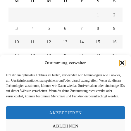
M
D
M
D
F
S
S
1
2
3
4
5
6
7
8
9
10
11
12
13
14
15
16
17
18
19
20
21
22
23
Zustimmung verwalten
24
25
26
27
28
29
30
Um dir ein optimales Erlebnis zu bieten, verwenden wir Technologien wie Cookies,
um Geräteinformationen zu speichern und/oder darauf zuzugreifen. Wenn du diesen
31
Technologien zustimmst, können wir Daten wie das Surfverhalten oder eindeutige IDs
auf dieser Website verarbeiten. Wenn du deine Zustimmung nicht erteilst oder
zurückziehst, können bestimmte Merkmale und Funktionen beeinträchtigt werden.
« Juli
AKZEPTIEREN
ABLEHNEN