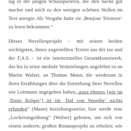
lag in der jungen Schauspielerin, die ihre Sache gut
machte und mich zu den wenigen schönen Stellen im
Text anregte. Als Vorgabe hatte sie ‚Bonjour Tristesse‘
zu lesen bekommen.“
Dieses Novellenprojekt – mit seinen beiden
wichtigsten, ihnen zugestellten Texten aus der taz und
der F.A.S. – ist ein intertextuelles Gesamtkunstwerk,
das bis in seine mediale Verästelungen angelehnt ist an
Martin Walser, an Thomas Mann, die wiederum in
ihren Erzählungen über die Entstehung ihrer Novellen
wie Lottmann angegeben haben,„
ganz ebenso [wie im
,Tonio Kröger‘] ist im ‚Tod von Venedig‘ nichts
erfunden
“ (Mann) beziehungsweise, hier werde eine
„Lockerungsübung“ (Walser) geboten, um sich von
einem anderen, großen Romanprojekt zu erholen; wie