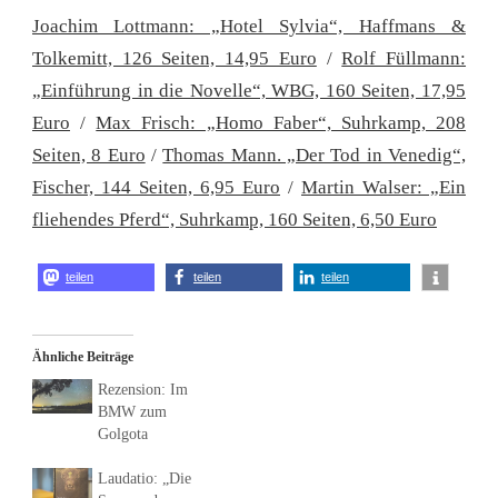
Joachim Lottmann: „Hotel Sylvia“, Haffmans &
Tolkemitt, 126 Seiten, 14,95 Euro
/
Rolf Füllmann:
„Einführung in die Novelle“, WBG, 160 Seiten, 17,95
Euro
/
Max Frisch: „Homo Faber“, Suhrkamp, 208
Seiten, 8 Euro
/
Thomas Mann. „Der Tod in Venedig“,
Fischer, 144 Seiten, 6,95 Euro
/
Martin Walser: „Ein
fliehendes Pferd“, Suhrkamp, 160 Seiten, 6,50 Euro
teilen
teilen
teilen
Ähnliche Beiträge
Rezension: Im
BMW zum
Golgota
Laudatio: „Die