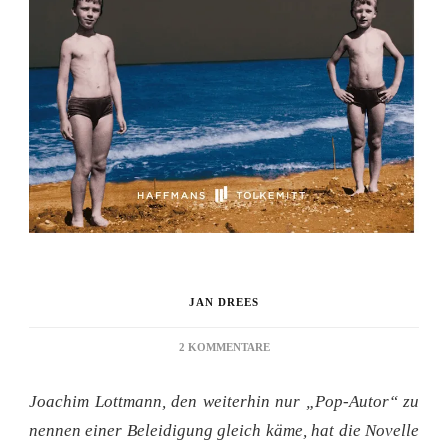
JAN DREES
ZU
2 KOMMENTARE
REZENSION:
DER
Joachim Lottmann, den weiterhin nur „Pop-Autor“ zu
TOD
IN
nennen einer Beleidigung gleich käme, hat die Novelle
GROTTAMARE