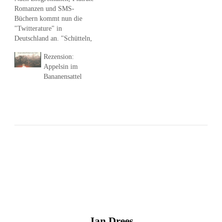
Romanzen und SMS-
Büchern kommt nun die
"Twitterature" in
Deutschland an. "Schütteln,
um etwas anderes zu hören,
Rezension:
funktioniert nicht nur beim
Appelsin im
ipodTouch, sondern auch bei
Bananensattel
langweiligen Gesprächen mit
Menschen." Solche
Lebensweisheiten verbreitet
der Schriftsteller Jan-Uwe
Fitz auf Twitter unter den
Namen @vergraemer. Die
schlimmsten Dinge gehen
diesem ewig schlecht…
Jan Drees