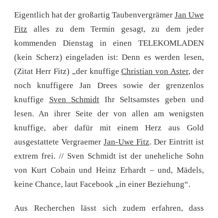
COBAIN
Eigentlich hat der großartig Taubenvergrämer
Jan Uwe
UND
HEINZ
Fitz
alles zu dem Termin gesagt, zu dem jeder
ERHARDT
kommenden Dienstag in einen TELEKOMLADEN
–
ALSO,
(kein Scherz) eingeladen ist: Denn es werden lesen,
WENN
(Zitat Herr Fitz) „der knuffige
Christian von Aster
, der
DAS
NICHT
noch knuffigere Jan Drees sowie der grenzenlos
LOCKT.
knuffige
Sven Schmidt
Ihr Seltsamstes geben und
lesen. An ihrer Seite der von allen am wenigsten
knuffige, aber dafür mit einem Herz aus Gold
ausgestattete Vergraemer
Jan-Uwe Fitz
. Der Eintritt ist
extrem frei. // Sven Schmidt ist der uneheliche Sohn
von Kurt Cobain und Heinz Erhardt – und, Mädels,
keine Chance, laut Facebook „in einer Beziehung“.
Aus Recherchen lässt sich zudem erfahren, dass