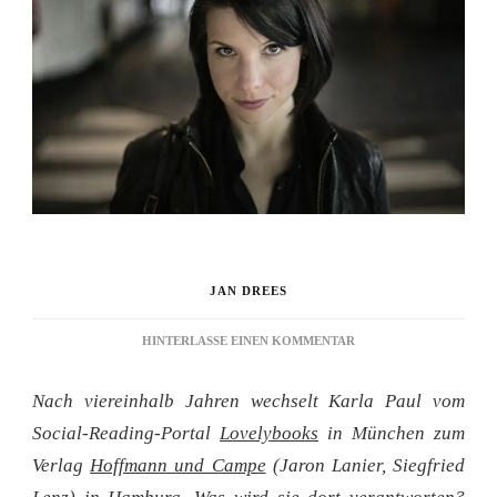
JAN DREES
ZU
HINTERLASSE EINEN KOMMENTAR
KARLA
PAUL
Nach viereinhalb Jahren wechselt Karla Paul vom
BEI
HOCA
Social-Reading-Portal
Lovelybooks
in München zum
Verlag
Hoffmann und Campe
(Jaron Lanier, Siegfried