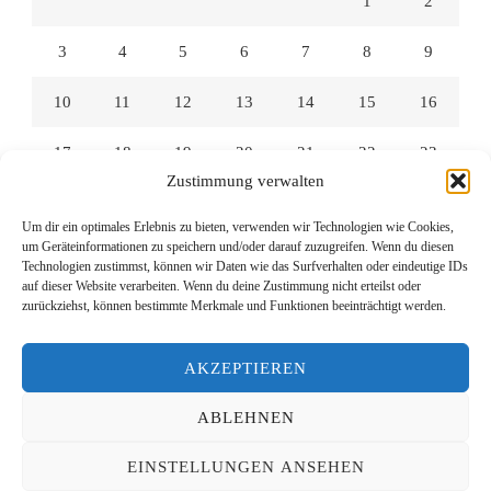
1
2
3
4
5
6
7
8
9
10
11
12
13
14
15
16
17
18
19
20
21
22
23
Zustimmung verwalten
24
25
26
27
28
29
30
Um dir ein optimales Erlebnis zu bieten, verwenden wir Technologien wie Cookies,
um Geräteinformationen zu speichern und/oder darauf zuzugreifen. Wenn du diesen
31
Technologien zustimmst, können wir Daten wie das Surfverhalten oder eindeutige IDs
auf dieser Website verarbeiten. Wenn du deine Zustimmung nicht erteilst oder
zurückziehst, können bestimmte Merkmale und Funktionen beeinträchtigt werden.
« Juli
AKZEPTIEREN
ABLEHNEN
© Copyright 2026
Lesen mit Links
. Alle Rechte vorbehalten.
EINSTELLUNGEN ANSEHEN
Yummy Recipe | Entwickelt von
Blossom Themes
. Präsentiert