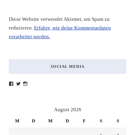
Diese Website verwendet Akismet, um Spam zu
reduzieren.
Erfahre, wie deine Kommentardaten
verarbeitet werden.
SOCIAL MEDIA
Profil
Profil
Profil
von
von
von
lesenmitlinks
lesenmitlinks
lesenmitlinks
auf
auf
auf
Facebook
Twitter
Instagram
anzeigen
anzeigen
anzeigen
August 2026
M
D
M
D
F
S
S