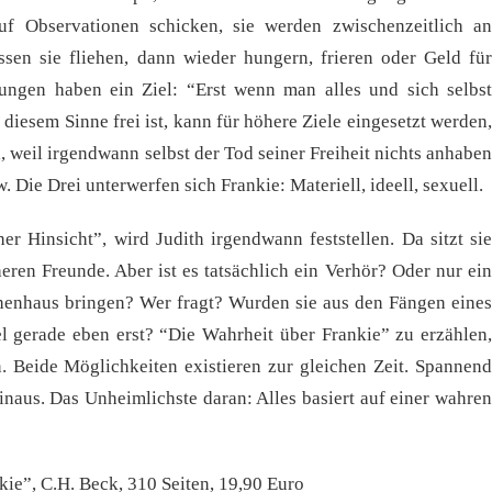
 auf Observationen schicken, sie werden zwischenzeitlich an
sen sie fliehen, dann wieder hungern, frieren oder Geld für
ungen haben ein Ziel: “Erst wenn man alles und sich selbst
n diesem Sinne frei ist, kann für höhere Ziele eingesetzt werden,
, weil irgendwann selbst der Tod seiner Freiheit nichts anhaben
 Die Drei unterwerfen sich Frankie: Materiell, ideell, sexuell.
er Hinsicht”, wird Judith irgendwann feststellen. Da sitzt sie
eren Freunde. Aber ist es tatsächlich ein Verhör? Oder nur ein
ichenhaus bringen? Wer fragt? Wurden sie aus den Fängen eines
iel gerade eben erst? “Die Wahrheit über Frankie” zu erzählen,
. Beide Möglichkeiten existieren zur gleichen Zeit. Spannend
hinaus. Das Unheimlichste daran: Alles basiert auf einer wahren
kie”, C.H. Beck, 310 Seiten, 19,90 Euro