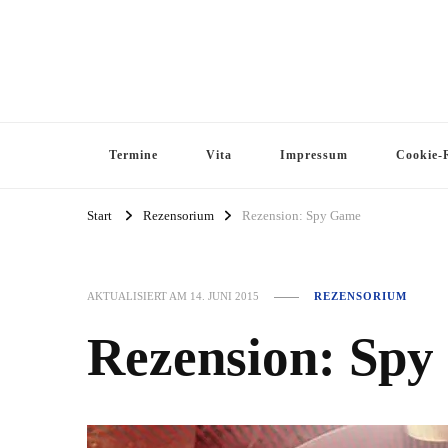
Termine
Vita
Impressum
Cookie-R
Start
Rezensorium
Rezension: Spy Game
AKTUALISIERT AM
14. JUNI 2015
REZENSORIUM
Rezension: Sp