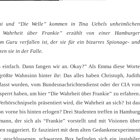
Chi und “Die Welle” kommen in Tina Uebels unheimlichen
e Wahrheit über Frankie” erzählt von einer Hamburger
em Guru verfallen ist, der sie für ein bizarres Spionage- und
en sie in der Falle.
es einfach. Dann fangen wir an. Okay?” Als Emma diese Worte
größte Wahnsinn hinter ihr: Das alles haben Christoph, Judith
efasst wurden, vom Bundesnachrichtendienst oder der CIA von
esperrt haben, um hier “Die Wahrheit über Frankie” zu erfahren.
Verhörschnipseln präsentiert wird, die Wahrheit an sich? Ist das
von vorne bis hinten erlogen? Drei Studenten treffen in Hamburg
mann, der sich als “Frankie” vorstellt und mit Visionen über
en suggeriert. Er fasziniert mit dem alten Gedankenexperiment
r geschlossenen, schwarzen Box befinden sich ein instabiler