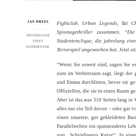
JAN DREES
Fightclub, Urban Legends, Tai 
Spionagethriller zusammen. “Di
HINTERLASSE
Studentenclique, die jahrelang ein
EINEN
ZU
KOMMENTAR
Terrorspiel angeworben hat. Jetzt sitz
REZENSION:
SPY
”Wenn Sie soweit sind, sagen Sie 
GAME
zum im Verhörraum sagt, liegt der 
und Emma durchlitten, bevor sie g
Offiziellen, die sie in einen Raum g
Aber ist das,was 310 Seiten lang in 
alles nur ein Teil davon – oder gar 
einen smarten, gut gekleideten Bar
Parallelwelten ein spannenderes Leb
von „Schrödingers Katze“: In eine