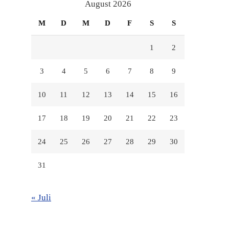
anzeigen
anzeigen
anzeigen
August 2026
M
D
M
D
F
S
S
1
2
3
4
5
6
7
8
9
10
11
12
13
14
15
16
17
18
19
20
21
22
23
24
25
26
27
28
29
30
31
« Juli