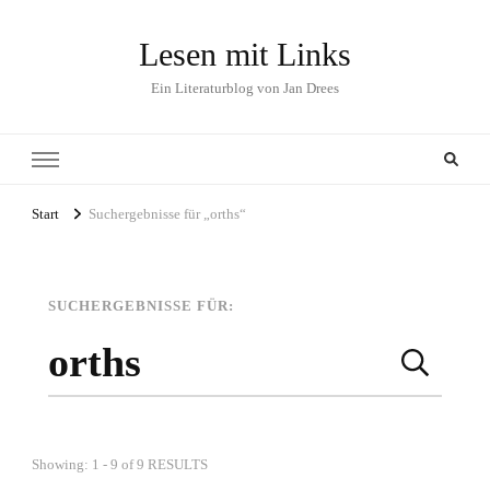
Lesen mit Links
Ein Literaturblog von Jan Drees
Start
Suchergebnisse für „orths“
SUCHERGEBNISSE FÜR:
Suchseite
Suchen
nach:
Showing: 1 - 9 of 9 RESULTS