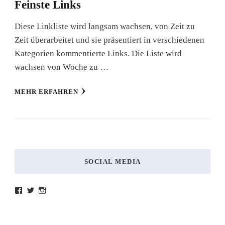
Feinste Links
Diese Linkliste wird langsam wachsen, von Zeit zu
Zeit überarbeitet und sie präsentiert in verschiedenen
Kategorien kommentierte Links. Die Liste wird
wachsen von Woche zu …
MEHR ERFAHREN
SOCIAL MEDIA
Profil
Profil
Profil
von
von
von
lesenmitlinks
lesenmitlinks
lesenmitlinks
auf
auf
auf
Facebook
Twitter
Instagram