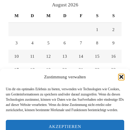
anzeigen
anzeigen
anzeigen
August 2026
M
D
M
D
F
S
S
1
2
3
4
5
6
7
8
9
10
11
12
13
14
15
16
17
18
19
20
21
22
23
Zustimmung verwalten
24
25
26
27
28
29
30
Um dir ein optimales Erlebnis zu bieten, verwenden wir Technologien wie Cookies,
um Geräteinformationen zu speichern und/oder darauf zuzugreifen. Wenn du diesen
31
Technologien zustimmst, können wir Daten wie das Surfverhalten oder eindeutige IDs
auf dieser Website verarbeiten. Wenn du deine Zustimmung nicht erteilst oder
zurückziehst, können bestimmte Merkmale und Funktionen beeinträchtigt werden.
« Juli
AKZEPTIEREN