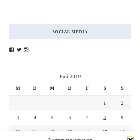
SOCIAL MEDIA
Profil
Profil
Profil
von
von
von
lesenmitlinks
lesenmitlinks
lesenmitlinks
auf
auf
auf
Facebook
Twitter
Instagram
anzeigen
anzeigen
anzeigen
Juni 2019
M
D
M
D
F
S
S
1
2
3
4
5
6
7
8
9
10
11
12
13
14
15
16