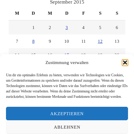
September 2015
M
D
M
D
F
S
S
1
2
3
4
5
6
7
8
9
10
11
12
13
14
15
16
17
18
19
20
Zustimmung verwalten
21
22
23
24
25
26
27
Um dir ein optimales Erlebnis zu bieten, verwenden wir Technologien wie Cookies,
um Geräteinformationen zu speichern und/oder darauf zuzugreifen. Wenn du diesen
28
29
30
Technologien zustimmst, können wir Daten wie das Surfverhalten oder eindeutige IDs
auf dieser Website verarbeiten. Wenn du deine Zustimmung nicht erteilst oder
zurückziehst, können bestimmte Merkmale und Funktionen beeinträchtigt werden.
« Aug.
Okt. »
AKZEPTIEREN
ABLEHNEN
© Copyright 2026
Lesen mit Links
. Alle Rechte vorbehalten.