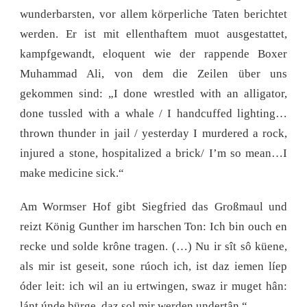
wunderbarsten, vor allem körperliche Taten berichtet
werden. Er ist mit ellenthaftem muot ausgestattet,
kampfgewandt, eloquent wie der rappende Boxer
Muhammad Ali, von dem die Zeilen über uns
gekommen sind: „I done wrestled with an alligator,
done tussled with a whale / I handcuffed lighting…
thrown thunder in jail / yesterday I murdered a rock,
injured a stone, hospitalized a brick/ I’m so mean…I
make medicine sick.“
Am Wormser Hof gibt Siegfried das Großmaul und
reizt König Gunther im harschen Ton: Ich bin ouch en
recke und solde krône tragen. (…) Nu ir sît sô küene,
als mir ist geseit, sone rúoch ich, ist daz iemen líep
óder leit: ich wil an iu ertwingen, swaz ir muget hân:
lánt únde bürge, daz sol mir werden undertân.“