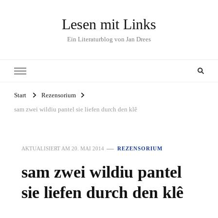
Lesen mit Links
Ein Literaturblog von Jan Drees
Start
Rezensorium
sam zwei wildiu pantel sie liefen durch den klê
AKTUALISIERT AM
20. MAI 2014
REZENSORIUM
sam zwei wildiu pantel
sie liefen durch den klê