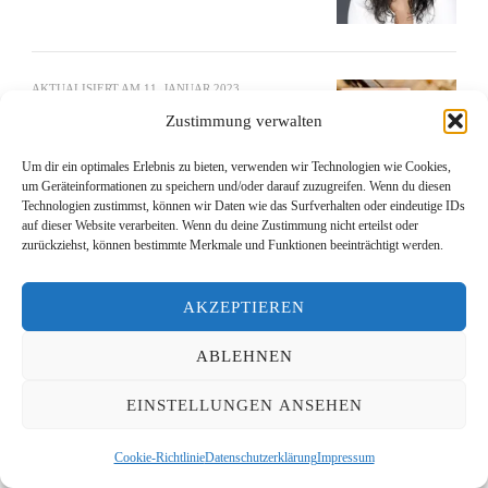
AKTUALISIERT AM
11. JANUAR 2023
Zustimmung verwalten
REZENSORIUM
Rezension: „Ein Seher“
Um dir ein optimales Erlebnis zu bieten, verwenden wir Technologien wie Cookies,
um Geräteinformationen zu speichern und/oder darauf zuzugreifen. Wenn du diesen
Technologien zustimmst, können wir Daten wie das Surfverhalten oder eindeutige IDs
auf dieser Website verarbeiten. Wenn du deine Zustimmung nicht erteilst oder
zurückziehst, können bestimmte Merkmale und Funktionen beeinträchtigt werden.
4 Kommentare
AKZEPTIEREN
ABLEHNEN
Vita – Lesen mit Links
17. September 2017 um 11:30 Uhr
EINSTELLUNGEN ANSEHEN
[…] of Literature in Münster. Aufsätze und Essays
über Literaturkritik, populäre Medien, das
Cookie-Richtlinie
Datenschutzerklärung
Impressum
Nibelungenlied, Film und Literatur, Kriminalromane