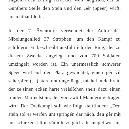
Gunthers Stelle den Stein und den Gêr (Speer) wirft,
unsichtbar bleibt.
In der 7. Âventiure verwendet der Autor des
Nibelungenlied 37 Strophen, um den Kampf zu
schildern. Er beschreibt ausführlich den Ring, der zu
diesem Zwecke angelegt und von 700 Soldaten
umzingelt worden ist. Ein unermesslich schwerer
Speer wird auf den Platz gewuchtet, einen gêr vil
scharpfen (…) starc unt ungefüege, michel unde breit,
der ze sînen ecken harte vreislîchen sneit, dazu einen
runden Marmelstein, der von zwölf Männern getragen
wird. Der Dreikampf soll wie folgt stattfinden: „Den
stein sol er werfen unt spríngén dar nâch, den gêr mit
mir schiezen; lât iu sîn niht ze gâch. ihr muget wol hie