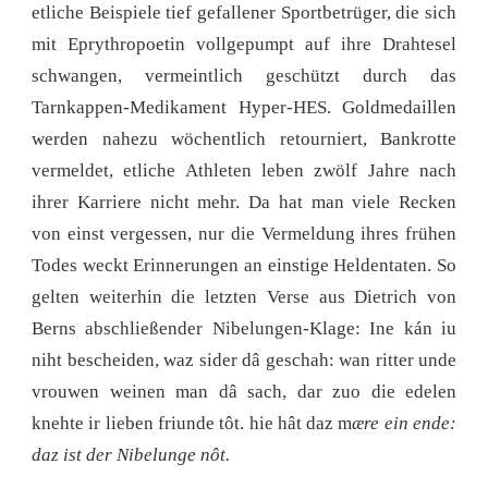
etliche Beispiele tief gefallener Sportbetrüger, die sich
mit Eprythropoetin vollgepumpt auf ihre Drahtesel
schwangen, vermeintlich geschützt durch das
Tarnkappen-Medikament Hyper-HES. Goldmedaillen
werden nahezu wöchentlich retourniert, Bankrotte
vermeldet, etliche Athleten leben zwölf Jahre nach
ihrer Karriere nicht mehr. Da hat man viele Recken
von einst vergessen, nur die Vermeldung ihres frühen
Todes weckt Erinnerungen an einstige Heldentaten. So
gelten weiterhin die letzten Verse aus Dietrich von
Berns abschließender Nibelungen-Klage: Ine kán iu
niht bescheiden, waz sider dâ geschah: wan ritter unde
vrouwen weinen man dâ sach, dar zuo die edelen
knehte ir lieben friunde tôt. hie hât daz m
ære ein ende:
daz ist der Nibelunge nôt.