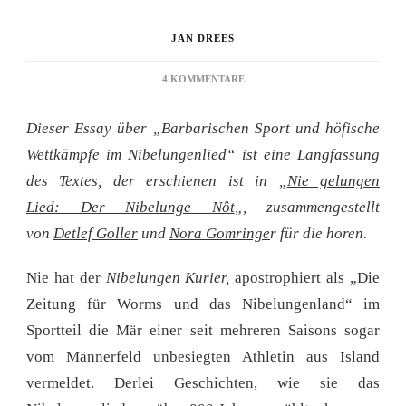
JAN DREES
ZU
4 KOMMENTARE
SAM
ZWEI
Dieser Essay über „Barbarischen Sport und höfische
WILDIU
PANTEL
Wettkämpfe im Nibelungenlied“ ist eine Langfassung
SIE
des Textes, der erschienen ist in „
Nie gelungen
LIEFEN
DURCH
Lied: Der Nibelunge Nôt
„, zusammengestellt
DEN
von
Detlef Goller
und
Nora Gomringe
r für die horen.
KLÊ
Nie hat der
Nibelungen Kurier,
apostrophiert als „Die
Zeitung für Worms und das Nibelungenland“ im
Sportteil die Mär einer seit mehreren Saisons sogar
vom Männerfeld unbesiegten Athletin aus Island
vermeldet. Derlei Geschichten, wie sie das