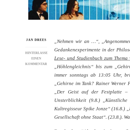
JAN DREES
„Nehmen wir an …“, „Angenommen“
Gedankenexperimente in der Philos
HINTERLASSE
Lese- und Studienbuch zum Thema v
EINEN
ZU
KOMMENTAR
„Höhlengleichnis“ bis zum „Gehi
KOPFKINO:
immer sonntags ab 13:05 Uhr, bri
IST
UNSERE
„Gehirne im Tank? Rainer Werner F
WIRKLICHKEIT
„Der Geist auf der Festplatte 
REAL?
Unsterblichkeit (9.8.) „Künstlic
Kultregisseur Spike Jonze“ (16.8.)
Gesellschaft ohne Staat“. (23.8.). W