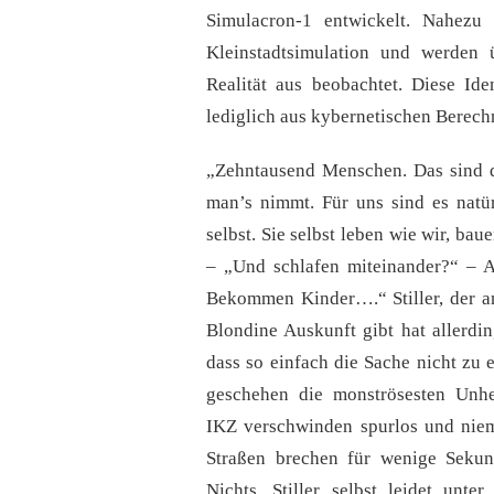
Simulacron-1 entwickelt. Nahezu 1
Kleinstadtsimulation und werden 
Realität aus beobachtet. Diese Ide
lediglich aus kybernetischen Berec
„Zehntausend Menschen. Das sind 
man’s nimmt. Für uns sind es natür
selbst. Sie selbst leben wie wir, ba
– „Und schlafen miteinander?“ – A
Bekommen Kinder….“ Stiller, der an
Blondine Auskunft gibt hat allerdin
dass so einfach die Sache nicht zu 
geschehen die monströsesten Unhe
IKZ verschwinden spurlos und niem
Straßen brechen für wenige Sekun
Nichts. Stiller selbst leidet unter