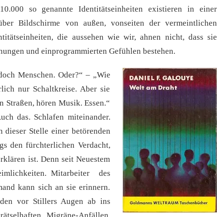
0.000 so genannte Identitätseinheiten existieren in einer
über Bildschirme von außen, vonseiten der vermeintlichen
ntitätseinheiten, die aussehen wie wir, ahnen nicht, dass sie
hnungen und einprogrammierten Gefühlen bestehen.
doch Menschen. Oder?“ – „Wie
lich nur Schaltkreise. Aber sie
uen Straßen, hören Musik. Essen.“
uch das. Schlafen miteinander.
 dieser Stelle einer betörenden
gs den fürchterlichen Verdacht,
erklären ist. Denn seit Neuestem
imlichkeiten. Mitarbeiter des
and kann sich an sie erinnern.
den vor Stillers Augen ab ins
 rätselhaften Migräne-Anfällen.