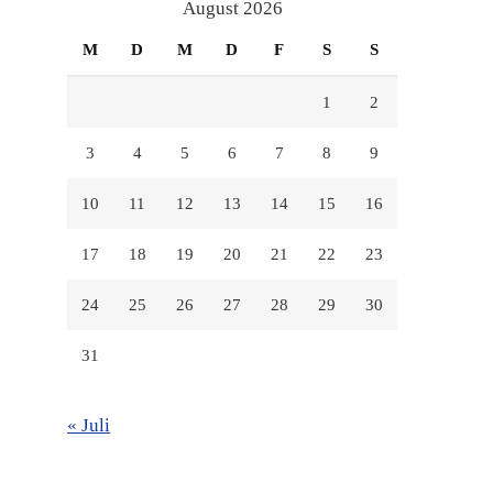
anzeigen
anzeigen
anzeigen
August 2026
M
D
M
D
F
S
S
1
2
3
4
5
6
7
8
9
10
11
12
13
14
15
16
17
18
19
20
21
22
23
24
25
26
27
28
29
30
31
« Juli