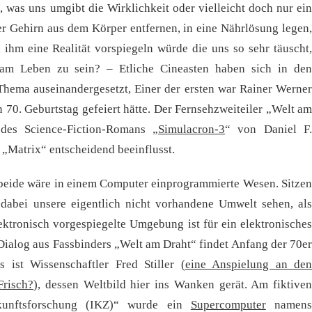
, was uns umgibt die Wirklichkeit oder vielleicht doch nur ein
r Gehirn aus dem Körper entfernen, in eine Nährlösung legen,
ihm eine Realität vorspiegeln würde die uns so sehr täuscht,
am Leben zu sein? – Etliche Cineasten haben sich in den
hema auseinandergesetzt, Einer der ersten war Rainer Werner
n 70. Geburtstag gefeiert hätte. Der Fernsehzweiteiler „Welt am
des Science-Fiction-Romans „
Simulacron-3
“ von Daniel F
 „Matrix“ entscheidend beeinflusst.
ir beide wäre in einem Computer einprogrammierte Wesen. Sitzen
 dabei unsere eigentlich nicht vorhandene Umwelt sehen, als
lektronisch vorgespiegelte Umgebung ist für ein elektronisches
Dialog aus Fassbinders „Welt am Draht“ findet Anfang der 70er
 ist Wissenschaftler Fred Stiller (
eine Anspielung an den
Frisch?
), dessen Weltbild hier ins Wanken gerät. Am fiktiven
nftsforschung (IKZ)“ wurde ein
Supercomputer
namen