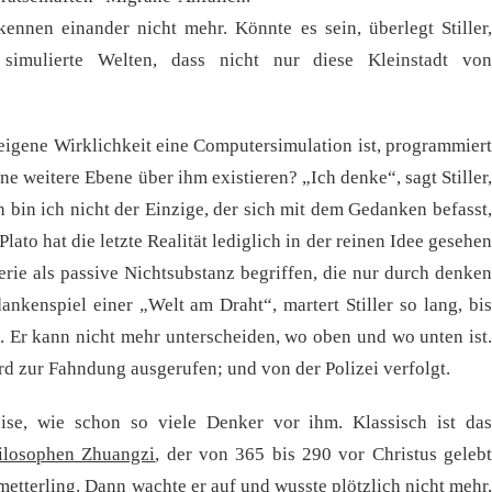
kennen einander nicht mehr. Könnte es sein, überlegt Stiller,
simulierte Welten, dass nicht nur diese Kleinstadt von
eigene Wirklichkeit eine Computersimulation ist, programmiert
ne weitere Ebene über ihm existieren? „Ich denke“, sagt Stiller,
ch bin ich nicht der Einzige, der sich mit dem Gedanken befasst,
Plato hat die letzte Realität lediglich in der reinen Idee gesehen
terie als passive Nichtsubstanz begriffen, die nur durch denken
ankenspiel einer „Welt am Draht“, martert Stiller so lang, bis
. Er kann nicht mehr unterscheiden, wo oben und wo unten ist.
ird zur Fahndung ausgerufen; und von der Polizei verfolgt.
eise, wie schon so viele Denker vor ihm. Klassisch ist das
ilosophen Zhuangzi
, der von 365 bis 290 vor Christus geleb
hmetterling. Dann wachte er auf und wusste plötzlich nicht mehr,