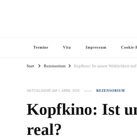
Termine
Vita
Impressum
Cookie-R
Start
Rezensorium
Kopfkino: Ist unsere Wirklichkeit real
AKTUALISIERT AM
1. APRIL 2018
REZENSORIUM
Kopfkino: Ist u
real?