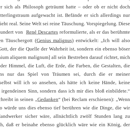
er sich als Philosoph geträumt hatte – oder ob er nicht doch
terlingstraum aufgewacht ist. Befände er sich allerdings nur
ieht real. Seine Welt sei reine Täuschung. Vorspiegelung. Diese
rhundert von
René Descartes
reformulierte, als er das berühmt
n Täuschergott (
Genius malignus
) entwickelt: „Ich will als
ott, der die Quelle der Wahrheit ist, sondern ein ebenso böser
nium aliquem malignum] all sein Bestreben darauf richtet, mich
der Himmel, die Luft, die Erde, die Farben, die Gestalten, die
ns nur das Spiel von Träumen sei, durch die er meiner
 selbst will ich so ansehen, als hätte ich keine Hände, keine
 irgendeinen Sinn, sondern dass ich mir dies bloß einbildete.“
hreibt in seinen „
Gedanken
“ (bei Reclam erschienen): „Wen
so würde uns dies ebenso tief berühren wie die Dinge, die wir
ndwerker sicher wäre, allnächtlich zwölf Stunden lang zu
ch, daß er beinahe ebenso glücklich wäre wie ein König, der