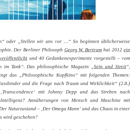
 oder „Stellen wir uns vor …“ So beginnen üblicherweise
ophie. Der Berliner Philosoph
Georg W. Bertram
hat 2012
ein
eröffentlicht
und 40 Gedankenexperimente vorgestellt – vo
rn im Tank“.
Das philosophische Magazin „
Sein und Streit
“
ngt das „Philosophische Kopfkino“ mit folgenden Themen:
assbinder und die Frage nach Traum und Wirklichkeit“ (2.8.)
– ‚Transcendence‘ mit Johnny Depp und das Streben nach
he Intelligenz? Annäherungen von Mensch und Maschine mit
 „Der Naturzustand – ‚Der Omega Mann‘ und das Chaos in einer
as wird geschehen?