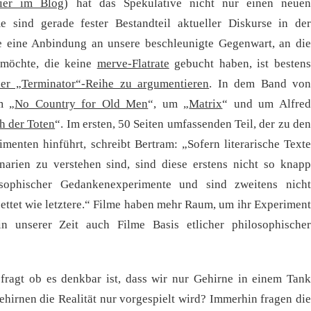
ier im Blog
) hat das Spekulative nicht nur einen neue
 sind gerade fester Bestandteil aktueller Diskurse in der
ie eine Anbindung an unsere beschleunigte Gegenwart, an die
 möchte, die keine
merve-Flatrate
gebucht haben, ist besten
r „Terminator“-Reihe zu argumentieren
. In dem Band vo
m „
No Country for Old Men
“, um „
Matrix
“ und um Alfre
h der Toten
“. Im ersten, 50 Seiten umfassenden Teil, der zu den
menten hinführt, schreibt Bertram: „Sofern literarische Texte
narien zu verstehen sind, sind diese erstens nicht so knapp
osophischer Gedankenexperimente und sind zweitens nicht
ettet wie letztere.“ Filme haben mehr Raum, um ihr Experiment
in unserer Zeit auch Filme Basis etlicher philosophischer
fragt ob es denkbar ist, dass wir nur Gehirne in einem Tank
ehirnen die Realität nur vorgespielt wird? Immerhin fragen die