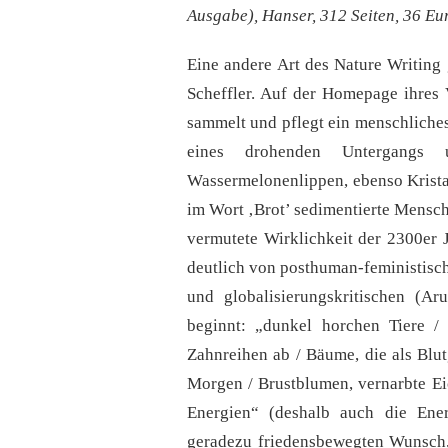
Ausgabe), Hanser, 312 Seiten, 36 Eu
Eine andere Art des Nature Writing 
Scheffler. Auf der Homepage ihres 
sammelt und pflegt ein menschliches 
eines drohenden Untergangs um
Wassermelonenlippen, ebenso Kristal
im Wort ‚Brot’ sedimentierte Menschh
vermutete Wirklichkeit der 2300er 
deutlich von posthuman-feministische
und globalisierungskritischen (Ar
beginnt: „dunkel horchen Tiere / 
Zahnreihen ab / Bäume, die als Blu
Morgen / Brustblumen, vernarbte E
Energien“ (deshalb auch die Ener
geradezu friedensbewegten Wunsch, 