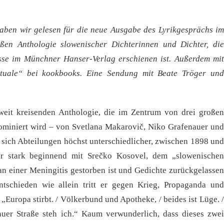
aben wir gelesen für die neue Ausgabe des Lyrikgesprächs im
ßen Anthologie slowenischer Dichterinnen und Dichter, die
esse im Münchner Hanser-Verlag erschienen ist. Außerdem mit
Rituale“ bei kookbooks. Eine Sendung mit Beate Tröger und
 weit kreisenden Anthologie, die im Zentrum von drei großen
dominiert wird – von Svetlana Makarovič, Niko Grafenauer und
sich Abteilungen höchst unterschiedlicher, zwischen 1898 und
hr stark beginnend mit Srečko Kosovel, dem „slowenischen
an einer Meningitis gestorben ist und Gedichte zurückgelassen
ntschieden wie allein tritt er gegen Krieg, Propaganda und
 „Europa stirbt. / Völkerbund und Apotheke, / beides ist Lüge. /
auer Straße steh ich.“ Kaum verwunderlich, dass dieses zwei