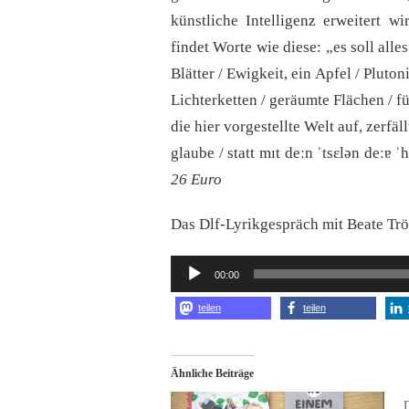
künstliche Intelligenz erweitert w
findet Worte wie diese: „es soll alle
Blätter / Ewigkeit, ein Apfel / Pluto
Lichterketten / geräumte Flächen / für
die hier vorgestellte Welt auf, zerfä
glaube / statt mɪt deːn ˈtsɛlən deːɐ ˈ
26 Euro
Das Dlf-Lyrikgespräch mit Beate Tr
Audio-
00:00
Player
teilen
teilen
Ähnliche Beiträge