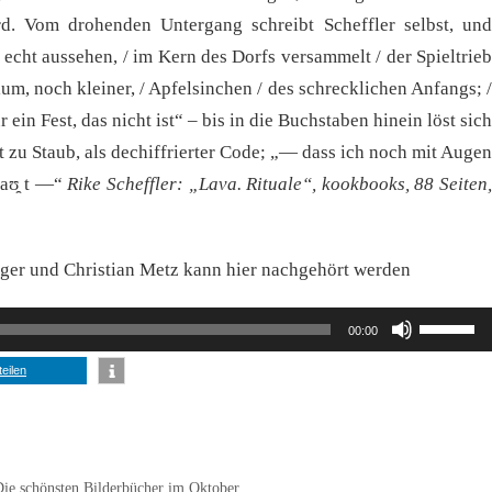
ird. Vom drohenden Untergang schreibt Scheffler selbst, und
s echt aussehen, / im Kern des Dorfs versammelt / der Spieltrieb
nium, noch kleiner, / Apfelsinchen / des schrecklichen Anfangs; /
 ein Fest, das nicht ist“ – bis in die Buchstaben hinein löst sich
llt zu Staub, als dechiffrierter Code; „— dass ich noch mit Augen
haʊ̯ t —“
Rike Scheffler: „Lava.
Rituale“, kookbooks, 88 Seiten,
öger und Christian Metz kann hier nachgehört werden
Pfeiltast
00:00
Hoch/Ru
teilen
benutzen
um
die
Lautstär
Die schönsten Bilderbücher im Oktober