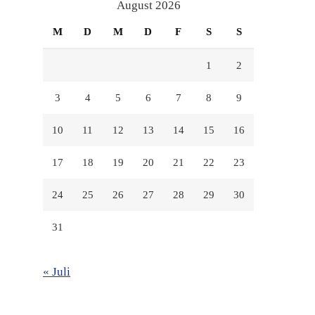
anzeigen
anzeigen
anzeigen
August 2026
M
D
M
D
F
S
S
1
2
3
4
5
6
7
8
9
10
11
12
13
14
15
16
17
18
19
20
21
22
23
24
25
26
27
28
29
30
31
« Juli