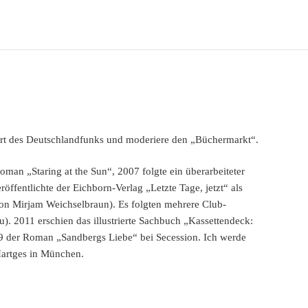
sort des Deutschlandfunks und moderiere den „Büchermarkt“.
man „Staring at the Sun“, 2007 folgte ein überarbeiteter
ffentlichte der Eichborn-Verlag „Letzte Tage, jetzt“ als
n Mirjam Weichselbraun). Es folgten mehrere Club-
u). 2011 erschien das illustrierte Sachbuch „Kassettendeck:
9 der Roman „Sandbergs Liebe“ bei Secession. Ich werde
Hartges in München.