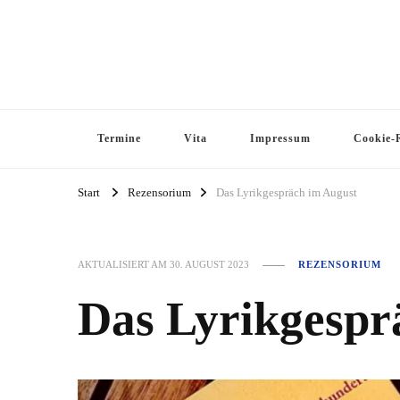
Termine
Vita
Impressum
Cookie-R
Start
Rezensorium
Das Lyrikgespräch im August
AKTUALISIERT AM
30. AUGUST 2023
REZENSORIUM
Das Lyrikgespr