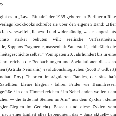
ro
gibt es in „Lava. Rituale“ der 1985 geborenen Berlinerin Rike
Verlags kookbooks schreibt sie über den eigenen Band: „Hier
Ich verzweifelt, liebevoll und widerständig, was es angesichts
so stärker behüten will: seelische Verfasstheiten,
le, Sapphos Fragmente, massenhaft Sauerstoff, schließlich die
eitsgeschichte selbst.“ Vom späten 20. Jahrhundert bis in eine
Jahre reichen die Beobachtungen und Spekulationen dieses so
n (Astrida Neimanis), evolutionsbilogischen (Scott F. Gilbert)
undhati Roy) Theorien imprägnierten Bandes, der rätselhaft
Satelliten, kleine Elegien / fahren Felder wie Traumfresser
tgefäße / in den Himmel reichen / im Nebel enden wollen / am
ichen — die Erde mit Steinen im Arm“ aus dem Zyklus „kleine
gien-Elegien im Gedicht). Beseelt sind diese Zyklen vom
nach einer Einheit alles Lebendigen, das – ganz aktuell– um