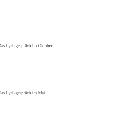
zu
regeln.
Das Lyrikgespräch im Oktober
Das Lyrikgespräch im Mai