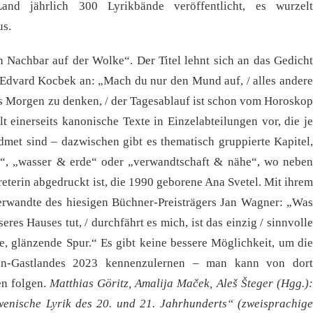
and jährlich 300 Lyrikbände veröffentlicht, es wurzelt
us.
Nachbar auf der Wolke“. Der Titel lehnt sich an das Gedicht
Edvard Kocbek an: „Mach du nur den Mund auf, / alles andere
, ans Morgen zu denken, / der Tagesablauf ist schon vom Horoskop
t einerseits kanonische Texte in Einzelabteilungen vor, die je
dmet sind – dazwischen gibt es thematisch gruppierte Kapitel,
ch“, „wasser & erde“ oder „verwandtschaft & nähe“, wo neben
reterin abgedruckt ist, die 1990 geborene Ana Svetel. Mit ihrem
Verwandte des hiesigen Büchner-Preisträgers Jan Wagner: „Was
res Hauses tut, / durchfährt es mich, ist das einzig / sinnvolle
e, glänzende Spur.“ Es gibt keine bessere Möglichkeit, um die
sen-Gastlandes 2023 kennenzulernen – man kann von dort
en folgen.
Matthias Göritz, Amalija Maček, Aleš Šteger (Hgg.)
wenische Lyrik des 20. und 21. Jahrhunderts“ (zweisprachig