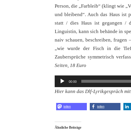
Person, die „Farbleib“ (klingt wie „V
und bleibend“. Auch das Haus ist pe
statt / dies Haus ist gegangen / 
Linguistin, kann sich behände in s
naiv schauen, beschreiben, fragen –
„wie wurde der Fisch in die Tie
Zaubersprüche symmetrisch verfas
Seiten, 18 Euro
Audio-
00:00
Player
Hier kann das Dlf-Lyrikgespräch mi
teilen
teilen
Ähnliche Beiträge