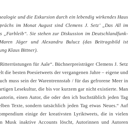
ealogie und die Exkursion durch ein lebendig wirkendes Haus
prächs im Monat August sind Clemens J. Setz’ „Das All im
s „Farbleib“. Sie stehen zur Diskussion im Deutschlandfunk-
Maren Jäger und Alexandru Bulucz (das Beitragsbild ist
ng Klaus Bittner).
 Ritterrüstungen für Aale“. Büchnerpreisträger Clemens J. Setz
lt die besten Poesietweets der vergangenen Jahre – eigene und
Buch muss sein der Warentrennstab / für das gefrorene Meer in
artigen Lesekultur, die bis vor kurzem gar nicht existierte. Man
 Autorin, einen Autor, die oder den ich buchstäblich jeden Tag
lben Texte, sondern tatsächlich jeden Tag etwas Neues.“ Auf
ompendium einige der kreativsten Lyriktweets, die in vielen
lon Musk inaktive Accounts löscht, Autorinnen und Autoren