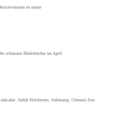
Horrorvisionen en masse
regeln.
Die schönsten Bilderbücher im April
Linkradar: Judith Holofernes, Suhrkamp, Clemens Setz