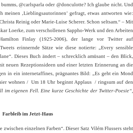
si bumms, @carlsparla oder @donculotte? Ich glaube nicht. Und
h meinen ‚Lieblingsautorinnen’ gefragt, etwas antworten wie:
hrista Reinig oder Marie-Luise Scherer. Schon seltsam.“ – Mit
skar Loerke, zum verschollenen Sappho-Werk und den Arbeiten
Hamilton Finlay (1925-2006), der lange vor Twitter auf
weets erinnernde Sätze wie diese notierte: „Every sensible
plane“. Dieses Buch ändert – schrecklich amüsant – den Blick,
mit neuen Rezeptionsideen und einer letzten Erinnerung an die
n in ein internetaffines, prägnantes Bild: „Es geht ein Mond
 hier wohnen / Um 18 Uhr beginnt Applaus / ringsum auf den
ll im eigenen Fell. Eine kurze Geschichte der Twitter-Poesie“
Farbleib im Jetzt-Haus
e zwischen einzelnen Farben“. Dieser Satz Vilém Flussers steht