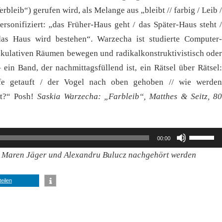
erbleib“) gerufen wird, als Melange aus „bleibt // farbig / Leib /
rsonifiziert: „das Früher-Haus geht / das Später-Haus steht /
das Haus wird bestehen“. Warzecha ist studierte Computer-
pekulativen Räumen bewegen und radikalkonstruktivistisch oder
 ein Band, der nachmittagsfüllend ist, ein Rätsel über Rätsel:
fe getauft / der Vogel nach oben gehoben // wie werden
st?“ Posh!
Saskia Warzecha: „Farbleib“, Matthes & Seitz, 8
Pfeiltast
00:00
Hoch/Ru
t Maren Jäger und Alexandru Bulucz nachgehört werden
benutzen
um
teilen
die
Lautstär
zu