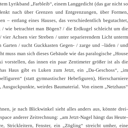
em Lyrikband „Farbleib“, einem Langgedicht (das gar nicht so
 denkt nach über Grenzen und Entgrenzungen, über Formen,
ngen – entlang eines Hauses, das verschiedentlich begutachtet,
 / wie betrachtet man Bögen? / die Erdkugel schleicht um die
/ vier Achsen vier Streben / unter separierendem Licht unterm
en Garten / sucht Guckkasten Gegen- / zarge und –läden / und
eicht muss man sich dieses Gebäude wie das paralogische „House
 vorstellen, das innen ein paar Zentimeter größer ist als die
has Haus gibt es Luken zum Jetzt, ein „Da-Geschoss“, „im
elfiguren“ (statt gymnastischer Hebefiguren), Hierscharniere
e, Ausguckpunkte, weirdes Baumaterial. Von einem „Netzhaus“
nen, je nach Blickwinkel sieht alles anders aus, könnte drei-
rspace anderer Zeitrechnung: „am Jetzt-Nagel hängt das Heute-
e, Strickleitern, Fenster, ein „Zögling“ streicht umher, eine