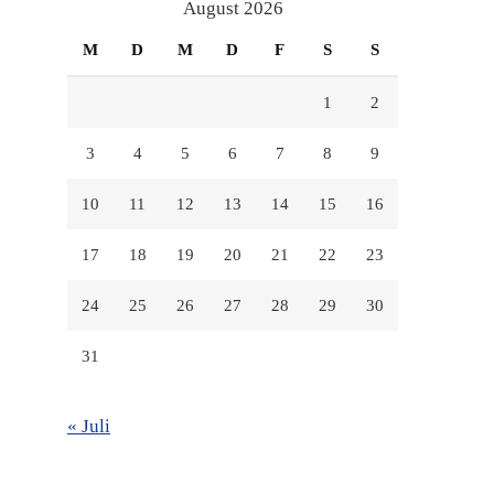
anzeigen
anzeigen
anzeigen
August 2026
M
D
M
D
F
S
S
1
2
3
4
5
6
7
8
9
10
11
12
13
14
15
16
17
18
19
20
21
22
23
24
25
26
27
28
29
30
31
« Juli