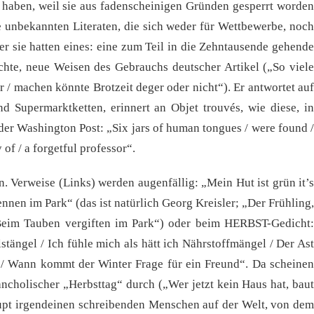
 haben, weil sie aus fadenscheinigen Gründen gesperrt worden
e unbekannten Literaten, die sich weder für Wettbewerbe, noch
er sie hatten eines: eine zum Teil in die Zehntausende gehende
ichte, neue Weisen des Gebrauchs deutscher Artikel („So viele
r / machen könnte Brotzeit deger oder nicht“). Er antwortet auf
 Supermarktketten, erinnert an Objet trouvés, wie diese, in
er Washington Post: „Six jars of human tongues / were found /
of / a forgetful professor“.
n. Verweise (Links) werden augenfällig: „Mein Hut ist grün it’s
ennen im Park“ (das ist natürlich Georg Kreisler; „Der Frühling,
/ Beim Tauben vergiften im Park“) oder beim HERBST-Gedicht:
tängel / Ich fühle mich als hätt ich Nährstoffmängel / Der Ast
 / Wann kommt der Winter Frage für ein Freund“. Da scheinen
ncholischer „Herbsttag“ durch („Wer jetzt kein Haus hat, baut
aupt irgendeinen schreibenden Menschen auf der Welt, von dem