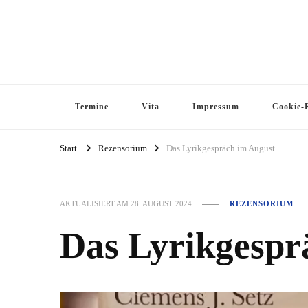
Termine
Vita
Impressum
Cookie-R
Start
Rezensorium
Das Lyrikgespräch im August
AKTUALISIERT AM
28. AUGUST 2024
REZENSORIUM
Das Lyrikgespr