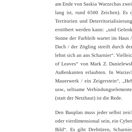
am Ende von Saskia Warzechas zweit
lang ist, rund 6500 Zeichen). Es
Territorien und Deterritorialisieru
erstöbert werden kann: „und Gelenk
Sonne der Farbleib wartet im Haus /
Dach / der Zögling streift durch d
lehnt sich an ans Scharnier“. Viell
of Leaves“ von Mark Z. Danielewski
Außenkanten erlaubten. In Warzec
Mauerwerk / ein Zeigerstein“, „Heb
usw., seltsame Verbindungselement
(statt der Netzhaut) ist die Rede.
Den Bauplan muss jeder selbst zeich
oder vierdimensional sein, ein Cybe
Bild“. Es gibt Drehtüren, Scharnier