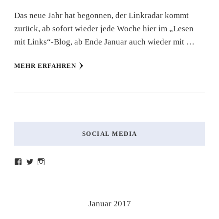
Das neue Jahr hat begonnen, der Linkradar kommt
zurück, ab sofort wieder jede Woche hier im „Lesen
mit Links“-Blog, ab Ende Januar auch wieder mit …
MEHR ERFAHREN
SOCIAL MEDIA
Profil
Profil
Profil
von
von
von
lesenmitlinks
lesenmitlinks
lesenmitlinks
auf
auf
auf
Facebook
Twitter
Instagram
anzeigen
anzeigen
anzeigen
Januar 2017