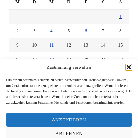
M
D
M
D
F
S
S
1
2
3
4
5
6
7
8
9
10
11
12
13
14
15
16
17
18
19
20
21
22
Zustimmung verwalten
23
24
25
26
27
28
29
Um dir ein optimales Erlebnis zu bieten, verwenden wir Technologien wie Cookies,
um Geräteinformationen zu speichern und/oder darauf zuzugreifen. Wenn du diesen
30
31
Technologien zustimmst, können wir Daten wie das Surfverhalten oder eindeutige IDs
auf dieser Website verarbeiten. Wenn du deine Zustimmung nicht erteilst oder
zurückziehst, können bestimmte Merkmale und Funktionen beeinträchtigt werden.
« Nov.
März »
AKZEPTIEREN
ABLEHNEN