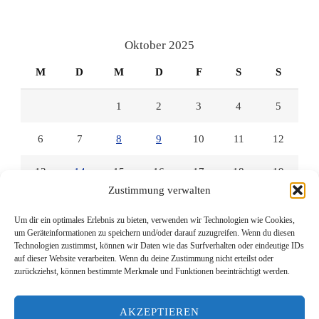
lesenmitlinks
lesenmitlinks
lesenmitlinks
auf
auf
auf
Facebook
Twitter
Instagram
anzeigen
anzeigen
anzeigen
Oktober 2025
M
D
M
D
F
S
S
1
2
3
4
5
6
7
8
9
10
11
12
13
14
15
16
17
18
19
Zustimmung verwalten
20
21
22
23
24
25
26
Um dir ein optimales Erlebnis zu bieten, verwenden wir Technologien wie Cookies,
um Geräteinformationen zu speichern und/oder darauf zuzugreifen. Wenn du diesen
27
28
29
30
31
Technologien zustimmst, können wir Daten wie das Surfverhalten oder eindeutige IDs
auf dieser Website verarbeiten. Wenn du deine Zustimmung nicht erteilst oder
zurückziehst, können bestimmte Merkmale und Funktionen beeinträchtigt werden.
« Sep.
Nov. »
AKZEPTIEREN