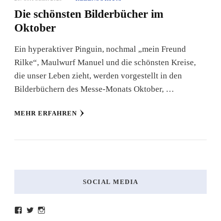
Die schönsten Bilderbücher im
Oktober
Ein hyperaktiver Pinguin, nochmal „mein Freund
Rilke“, Maulwurf Manuel und die schönsten Kreise,
die unser Leben zieht, werden vorgestellt in den
Bilderbüchern des Messe-Monats Oktober, …
MEHR ERFAHREN
SOCIAL MEDIA
Profil
Profil
Profil
von
von
von