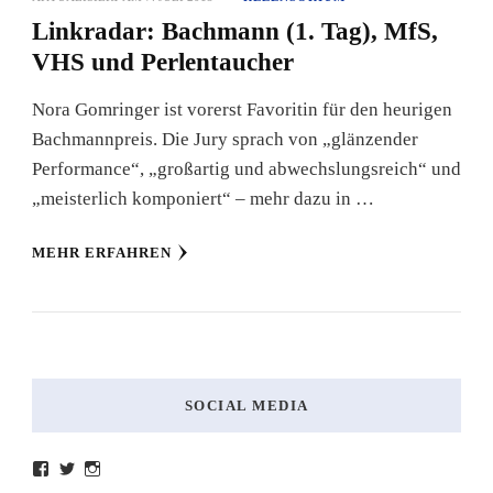
Linkradar: Bachmann (1. Tag), MfS,
VHS und Perlentaucher
Nora Gomringer ist vorerst Favoritin für den heurigen
Bachmannpreis. Die Jury sprach von „glänzender
Performance“, „großartig und abwechslungsreich“ und
„meisterlich komponiert“ – mehr dazu in …
MEHR ERFAHREN
SOCIAL MEDIA
Profil
Profil
Profil
von
von
von