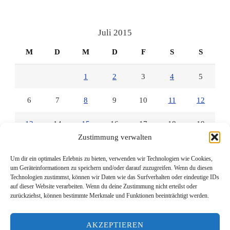
lesenmitlinks
lesenmitlinks
lesenmitlinks
auf
auf
auf
Facebook
Twitter
Instagram
anzeigen
anzeigen
anzeigen
Juli 2015
M
D
M
D
F
S
S
1
2
3
4
5
6
7
8
9
10
11
12
13
14
15
16
17
18
19
Zustimmung verwalten
20
21
22
23
24
25
26
Um dir ein optimales Erlebnis zu bieten, verwenden wir Technologien wie Cookies,
um Geräteinformationen zu speichern und/oder darauf zuzugreifen. Wenn du diesen
27
28
29
30
31
Technologien zustimmst, können wir Daten wie das Surfverhalten oder eindeutige IDs
auf dieser Website verarbeiten. Wenn du deine Zustimmung nicht erteilst oder
zurückziehst, können bestimmte Merkmale und Funktionen beeinträchtigt werden.
« Juni
Aug. »
AKZEPTIEREN