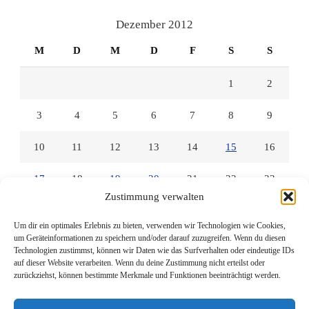
Facebook
Twitter
Instagram
anzeigen
anzeigen
anzeigen
Dezember 2012
M
D
M
D
F
S
S
1
2
3
4
5
6
7
8
9
10
11
12
13
14
15
16
17
18
19
20
21
22
23
Zustimmung verwalten
24
25
26
27
28
29
30
Um dir ein optimales Erlebnis zu bieten, verwenden wir Technologien wie Cookies,
um Geräteinformationen zu speichern und/oder darauf zuzugreifen. Wenn du diesen
31
Technologien zustimmst, können wir Daten wie das Surfverhalten oder eindeutige IDs
auf dieser Website verarbeiten. Wenn du deine Zustimmung nicht erteilst oder
zurückziehst, können bestimmte Merkmale und Funktionen beeinträchtigt werden.
« Nov.
Jan. »