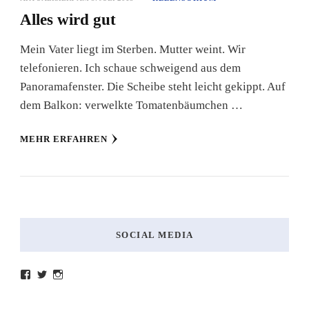
Alles wird gut
Mein Vater liegt im Sterben. Mutter weint. Wir
telefonieren. Ich schaue schweigend aus dem
Panoramafenster. Die Scheibe steht leicht gekippt. Auf
dem Balkon: verwelkte Tomatenbäumchen …
MEHR ERFAHREN
SOCIAL MEDIA
Profil
Profil
Profil
von
von
von
lesenmitlinks
lesenmitlinks
lesenmitlinks
auf
auf
auf